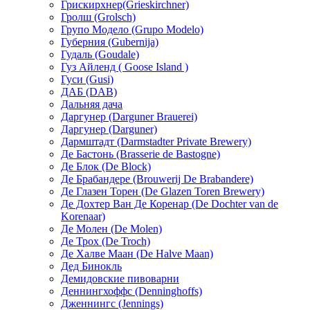
Грискирхнер(Grieskirchner)
Гролш (Grolsch)
Групо Модело (Grupo Modelo)
Губерния (Gubernija)
Гудаль (Goudale)
Гуз Айленд ( Goose Island )
Гуси (Gusi)
ДАБ (DAB)
Дальняя дача
Даргунер (Darguner Brauerei)
Даргунер (Darguner)
Дармштадт (Darmstadter Private Brewery)
Де Бастонь (Brasserie de Bastogne)
Де Блок (De Block)
Де Брабандере (Brouwerij De Brabandere)
Де Глазен Торен (De Glazen Toren Brewery)
Де Дохтер Ван Де Коренар (De Dochter van de
Korenaar)
Де Молен (De Molen)
Де Трох (De Troch)
Де Халве Маан (De Halve Maan)
Дед Бинокль
Демидовские пивоварни
Деннингхоффc (Denninghoffs)
Дженнингс (Jennings)