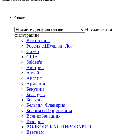
Страна:
Нажмите для
фильтрации
Все страны
Россия с.Шульгин Лог
Coven
CША
Salden's
Австрия
Алтай
Англия
Армения
Бакунин
Беларусь
Бельгия
Бельгия, Фландрия
Босния и Герцеговина
Великобритания
Венгрия
ВОЛКОВСКАЯ ПИВОВАРНЯ
Вьетнам