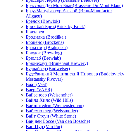
Брассери Лефевр (Brasserie Lefebvre)
Брассэри Дю Мон Блан(Brasserie Du Mont Blanc)
Брау-Мануфактур Альгой (Brau-Manufactur
Allgaeu)
Брелок (Brewlok)
Брик бай Брик(Brick by Brick)
Бритарев
Бродилка (Brodilka )
Брокенс (Brockens)
Брэкспир (Brakspear)
Брюдог (Brewdog)
Брюлаб (Brewlab)
Брюнехаут (Brunehaut Brewery)
Будвайзер (Budweiser)
Будеёвицкий Мештянский Пивовар (Budejovicky
Mestansky Pivovar)
Ваат (Vaat)
Ваер (VAER)
Вайзеноер (Weisenoher)
Вайлд Хилс (Wild Hills)
Вайнштефан (Weihenstephan)
Вайсмюллер (Weissmuller)
Вайт Стоун (White Stone)
Ван ден Боссе (Van den Bossche)
Ван Пур (Van Pur)