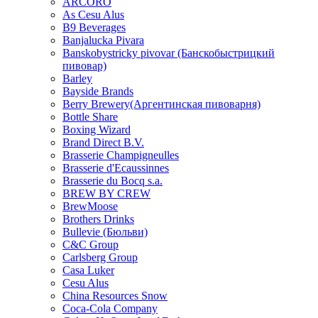
ARCORO
As Cesu Alus
B9 Beverages
Banjalucka Pivara
Banskobystricky pivovar (Банскобыстрицкий
пивовар)
Barley
Bayside Brands
Berry Brewery(Аргентинская пивоварня)
Bottle Share
Boxing Wizard
Brand Direct B.V.
Brasserie Champigneulles
Brasserie d'Ecaussinnes
Brasserie du Bocq s.a.
BREW BY CREW
BrewMoose
Brothers Drinks
Bullevie (Бюльви)
C&C Group
Carlsberg Group
Casa Luker
Cesu Alus
China Resources Snow
Coca-Cola Company