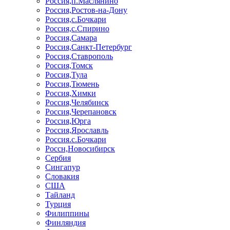
Россия,п.Маслянино
Россия,Ростов-на-Дону
Россия,с.Бочкари
Россия,с.Спирино
Россия,Самара
Россия,Санкт-Петербург
Россия,Ставрополь
Россия,Томск
Россия,Тула
Россия,Тюмень
Россия,Химки
Россия,Челябинск
Россия,Черепановск
Россия,Юрга
Россия,Ярославль
Россия.с.Бочкари
Россн,Новосибирск
Сербия
Сингапур
Словакия
США
Тайланд
Турция
Филиппины
Финляндия