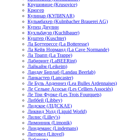
Крушовице (Krusovice)
Крюгер
Кулинар (КУЛИNAR)
Кульмбахер (Kulmbacher Brauerei AG)
Купец Диулин
Кухльбауэр (Kuchlbauer)
Куштер (Kuschter)
Ла Боттерессе (La Botteresse)
Ла Кейв Норманд (La Cave Normande)
Ла Трапп (La Trappe)
Лабиринт (LaBEERint)
Лайкайм (Leikeim)
Ландау Бирлаб (Landau Beerlab)
Ланкастер (Lancaster)
Ле Буль Арденнез (Lea Bulles Ardennaises)
Ле Сельие Асосьи (Les Celliers Associés)
Ле Три Фурке (Les Trois Fourquets)
Либбей (Libbey)
Лидское (ЛIДСКАЕ)
Ликвид Уолд (Liquid World)
Лилис (Lilley's)
Лимонник (Limonik)
Линдеманс (Lindemans)
Литовел (Litovel)
Лобанова