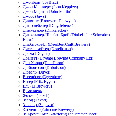
Джойбрау (JoyBrau)
Джон Кепплерс (John Kepplers)
Джон Мартин (John Martin)
Джоус (Jaws)
Дилвинс (Brouwerij Dilewyns)
Дингслебенер (Dingslebener)
Динкелакер (Dinkelacker)
Динкелакер-Швабен Брой (Dinkelacker Schwaben
Brau )
Дирбиркрафт (DeerBeerCraft Brewery)
Дистельхойзер (Distelhauser)
Догма (Dogma)
Драйгет (Drygate Brewing Company Ltd)
Дэн Хоорн (Den Hoorn)
Дюбюиссон (Dubuisson)
Дювель (Duvel)
Еггенберг (Eggenberg)
Еггер (Fritz Egger)
Ель (El Brewery)
Ермолаевъ
Жозель ( Jozel )
Завод (Zavod)
Заговор (Zagovor)
Затмение (Zatmenie Вrewery)
Зе Бремен Бир Кампони(The Bremen Beer