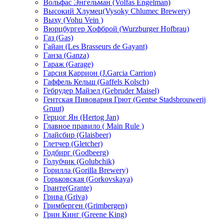
Вольфас Энгельман (Volfas Engelman)
Высокий Хлумец(Vysoky Chlumec Brewery)
Выху (Vohu Vein )
Вюрцбургер Хофброй (Wurzburger Hofbrau)
Газ (Gas)
Гайан (Les Brasseurs de Gayant)
Ганза (Ganza)
Гараж (Garage)
Гарсия Каррион (J.Garcia Carrion)
Гаффель Кельш (Gaffels Kolsch)
Гебрудер Майзел (Gebruder Maisel)
Гентская Пивоварня Грют (Gentse Stadsbrouwerij
Gruut)
Герцог Ян (Hеrtog Jan)
Главное правило ( Main Rule )
Глайсбир (Glaisbeer)
Глетчер (Gletcher)
Годбирг (Godbeerg)
Голубчик (Golubchik)
Горилла (Gorilla Brewery)
Горьковская (Gorkovskaya)
Гранте(Grante)
Грива (Griva)
Гримберген (Grimbergen)
Грин Кинг (Greene King)