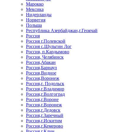
Марокко
Мексика
Нидерланды
Норвегия
Польша
Республика Азербайджан,г.Геокчай
Россия
Россия г.Полевской
Россия с.Шульгин Лог
Россия, п.Кардымово
Россия, Челябинск
Россия,Абакан
Россия,Барнаул
Россия,Видное
Россия,Воронеж
Россия,г. Подольск
Россия,г.Владимир
Россия,г.Волгоград
Россия,г.Вороне
Россия,г.Воронеж
Россия,г.Дедовск
Россия,г.Заречный
Россия,г.Искитим
Россия,г.Кемерово
Россия,г.Клин