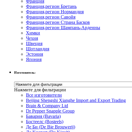
Франция
Франция,регион Бретань
Франция,регион Нормандия
Франция,регион Савойя
Франция,регион Страна Басков
Франция,регион Шампань-Арденны
Химки
Чехия
Швеция
Шотландия
Эстония
Япония
Изготовитель:
Нажмите для фильтрации
Все изготовители
Beijing Shengshi Xianghe Import and Export Trading
Brain & Company Ltd
Dr Pepper Snapple Group
Бавария (Bavaria)
Бостеелс (Bosteels)
Де Би (De Bie Brouwerij)