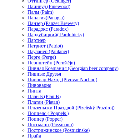
Оттингер (Oettinger)
Пайнвуд (Pinewood)
Палм (Palm)
Панагия(Panagia)
Панзер (Panzer Brewery)
Парадокс (Paradox)
Пардубицкий( Pardubicky)
Партнер
Патриот (Patriot)
Пауланер (Paulaner)
Перге (Perge)
Пернштейн (Pernštějn)
Пивная Компания (Georgian beer company)
Пивные Друзья
Пивовар Наход (Pivovar Nachod)
Пивоварня
Пинта
План Б (Plan B)
Платан (Platan)
Пльзеньски Праздрой (Plzeňský Prazdroj)
Поппелс ( Poppels )
Поппер (Popper)
Поссманн (Possmann)
Пострижинское (Postrizinske)
Прайд