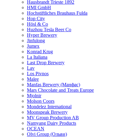
Hausbrandt Trieste 1892
HMI GmbH
Hochstiftliches Brauhaus Fulda
Hop City
Hösl & Co
Huzhou Tesla Beer Co
Hyper Brewery
Jinfulong
Jumex
Konrad Krug
La Italiana
Last Drop Brewery
Lav
Los Pivnos
Malee
Manfas Brewery (Манфас)
Mars Chocolate and Treats Europe
Mjolnir
Molson Coors
Mondelez International
Moonspeak Brewery
MV Group Production AB
Namyang Dairy Products
OCEAN
Olvi Group (Ольви)