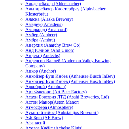
Альдерсбахер (Aldersbacher)
Альпирсбахер Клостербрау (Alpirsbacher
Klosterbräu)
Аляска (Alaska Brewery)
Амадеус(Amadeus)
Амаркорд (Amarcord)
Амбер (Ambeer)
Амбра (Ambra)
Анархия (Anarchy Brew Co)
Анд Юнион (And Union)
Андекс (Andechs)
Андерсон Валлей (Anderson Valley Brewing
Company)
Анкор (Anchor)
Анхойзер-Буш Инбев (Anheuser-Busch InBev)
Анхойзер-Буш Инбев (Anheuser-Busch InBev)
Аркоброй (Arcobrau)
Арт Фактори (Art Beer Eactory)
Асахи Брюэриз ЛТД (Asahi Breweries, Ltd)
Астон Манор(Aston Manor)
Атмосфера (Atmosphere)
Аукштайтийос (Aukstaitijos Bravorai )
АФ Брю (AF Brew)
Афанасий
Ахелсе Клёйс (Achelse Kluis)