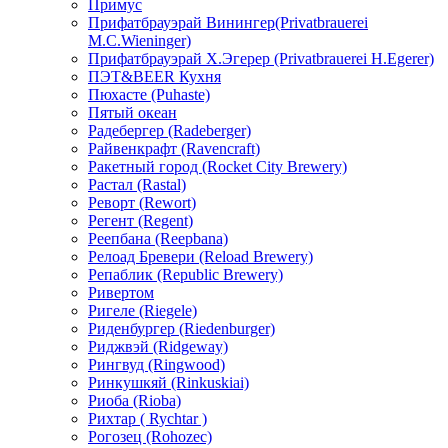
Примус
Прифатбрауэрай Винингер(Privatbrauerei
М.С.Wieninger)
Прифатбрауэрай Х.Эгерер (Privatbrauerei H.Egerer)
ПЭТ&BEER Кухня
Пюхасте (Puhaste)
Пятый океан
Радебергер (Radeberger)
Райвенкрафт (Ravencraft)
Ракетный город (Rocket City Brewery)
Растал (Rastal)
Реворт (Rewort)
Регент (Regent)
Реепбана (Reepbana)
Релоад Бревери (Reload Brewery)
Репаблик (Republic Brewery)
Ривертом
Ригеле (Riegele)
Риденбургер (Riedenburger)
Риджвэй (Ridgeway)
Рингвуд (Ringwood)
Ринкушкяй (Rinkuskiai)
Риоба (Rioba)
Рихтар ( Rychtar )
Рогозец (Rohozec)