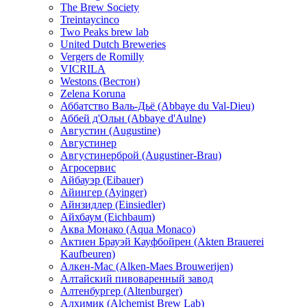
The Brew Society
Treintaycinco
Two Peaks brew lab
United Dutch Breweries
Vergers de Romilly
VICRILA
Westons (Вестон)
Zelena Koruna
Аббатство Валь-Дьё (Abbaye du Val-Dieu)
Аббей д'Ольн (Abbaye d'Aulne)
Августин (Augustine)
Августинер
Августинерброй (Augustiner-Brau)
Агросервис
Айбауэр (Eibauer)
Айингер (Ayinger)
Айнзидлер (Einsiedler)
Айхбаум (Eichbaum)
Аква Монако (Aqua Monaco)
Актиен Брауэй Кауфбойрен (Akten Brauerei
Kaufbeuren)
Алкен-Мас (Alken-Maes Brouwerijen)
Алтайский пивоваренный завод
Алтенбургер (Altenburger)
Алхимик (Alchemist Brew Lab)