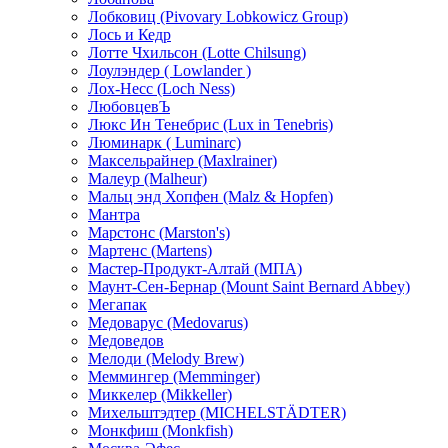
Лобковиц (Pivovary Lobkowicz Group)
Лось и Кедр
Лотте Чхильсон (Lotte Chilsung)
Лоулэндер ( Lowlander )
Лох-Несс (Loch Ness)
ЛюбовцевЪ
Люкс Ин Тенебрис (Lux in Tenebris)
Люминарк ( Luminarc)
Максельрайнер (Maxlrainer)
Малеур (Malheur)
Мальц энд Хопфен (Malz & Hopfen)
Мантра
Марстонс (Marston's)
Мартенс (Martens)
Мастер-Продукт-Алтай (МПА)
Маунт-Сен-Бернар (Mount Saint Bernard Abbey)
Мегапак
Медоварус (Medovarus)
Медоведов
Мелоди (Melody Brew)
Меммингер (Memminger)
Миккелер (Mikkeller)
Михельштэдтер (MICHELSTÄDTER)
Монкфиш (Monkfish)