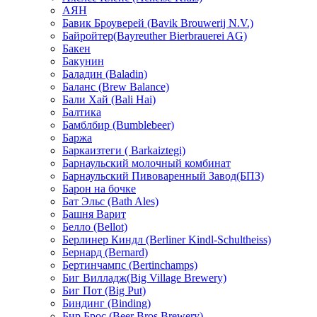
АЯН
Бавик Броуверей (Bavik Brouwerij N.V.)
Байройтер(Bayreuther Bierbrauerei AG)
Бакен
Бакунин
Баладин (Baladin)
Баланс (Brew Balance)
Бали Хай (Bali Hai)
Балтика
Бамблбир (Bumblebeer)
Баржа
Баркаизтеги ( Barkaiztegi)
Барнаульский молочный комбинат
Барнаульский Пивоваренный Завод(БПЗ)
Барон на бочке
Бат Эльс (Bath Ales)
Башня Варит
Белло (Bellot)
Берлинер Киндл (Berliner Kindl-Schultheiss)
Бернард (Bernard)
Бертинчампс (Bertinchamps)
Биг Вилладж(Big Village Brewery)
Биг Пот (Big Put)
Биндинг (Binding)
Бир Брос (Beer Bros Brewery)