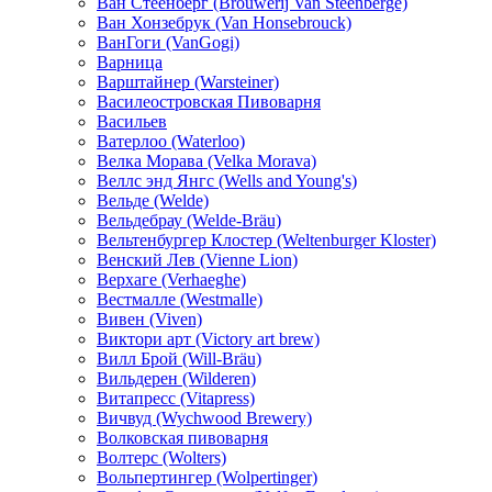
Ван Стеенберг (Brouwerij Van Steenberge)
Ван Хонзебрук (Van Honsebrouck)
ВанГоги (VanGogi)
Варница
Варштайнер (Warsteiner)
Василеостровская Пивоварня
Васильев
Ватерлоо (Waterloo)
Велка Морава (Velka Morava)
Веллс энд Янгс (Wells and Young's)
Вельде (Welde)
Вельдебрау (Welde-Bräu)
Вельтенбургер Клостер (Weltenburger Kloster)
Венский Лев (Vienne Lion)
Верхаге (Verhaeghe)
Вестмалле (Westmalle)
Вивен (Viven)
Виктори арт (Victory art brew)
Вилл Брой (Will-Bräu)
Вильдерен (Wilderen)
Витапресс (Vitapress)
Вичвуд (Wychwood Brewery)
Волковская пивоварня
Волтерс (Wolters)
Вольпертингер (Wolpertinger)