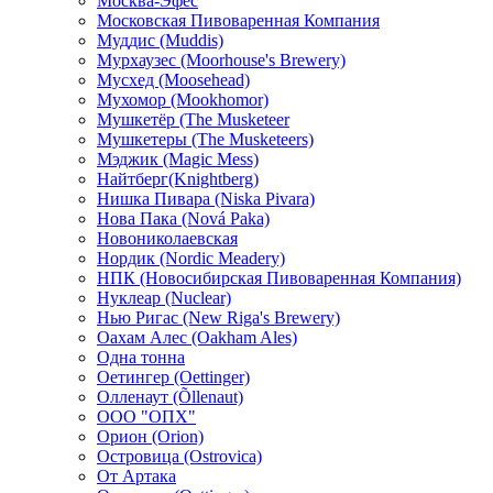
Москва-Эфес
Московская Пивоваренная Компания
Муддис (Muddis)
Мурхаузес (Moorhouse's Brewery)
Мусхед (Moosehead)
Мухомор (Mookhomor)
Мушкетёр (The Musketeer
Мушкетеры (The Musketeers)
Мэджик (Magic Mess)
Найтберг(Knightberg)
Нишка Пивара (Niska Pivara)
Нова Пака (Nová Paka)
Новониколаевская
Нордик (Nordic Meadery)
НПК (Новосибирская Пивоваренная Компания)
Нуклеар (Nuclear)
Нью Ригас (New Riga's Brewery)
Оахам Алес (Oakham Ales)
Одна тонна
Оетингер (Oettinger)
Олленаут (Õllenaut)
ООО "ОПХ"
Орион (Orion)
Островица (Ostrovica)
От Артака