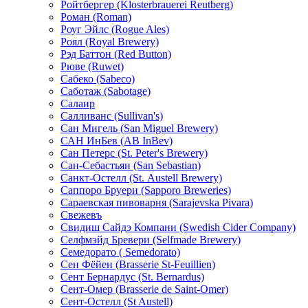
Ройтбергер (Klosterbrauerei Reutberg)
Роман (Roman)
Роуг Эйлс (Rogue Ales)
Роял (Royal Brewery)
Рэд Баттон (Red Button)
Рюве (Ruwet)
Сабеко (Sabeco)
Саботаж (Sabotage)
Салаир
Салливанс (Sullivan's)
Сан Мигель (San Miguel Brewery)
САН ИнБев (AB InBev)
Сан Петерс (St. Peter's Brewery)
Сан-Себастьян (San Sebastian)
Санкт-Остелл (St. Аustell Вrewery)
Саппоро Бруери (Sapporo Breweries)
Сараевская пивоварня (Sarajevska Pivara)
Свежевъ
Свидиш Сайдэ Компани (Swedish Cider Company)
Селфмэйд Бревери (Selfmade Brewery)
Семедорато ( Semedorato)
Сен Фёйен (Brasserie St-Feuillien)
Сент Бернардус (St. Bernardus)
Сент-Омер (Brasserie de Saint-Omer)
Сент-Остелл (St Austell)