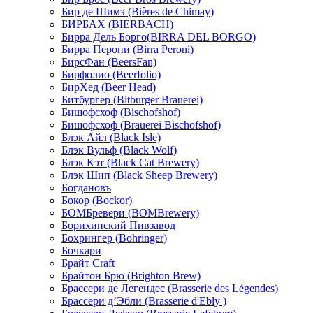
Бир де Шимэ (Bières de Chimay)
БИРБАХ (BIERBACH)
Бирра Дель Борго(BIRRA DEL BORGO)
Бирра Перони (Birra Peroni)
БирсФан (BeersFan)
Бирфолио (Beerfolio)
БирХед (Beer Head)
Битбургер (Bitburger Brauerei)
Бишофсхоф (Bischofshof)
Бишофсхоф (Brauerei Bischofshof)
Блэк Айл (Black Isle)
Блэк Вульф (Black Wolf)
Блэк Кэт (Black Cat Brewery)
Блэк Шип (Black Sheep Brewery)
Богдановъ
Бокор (Bockor)
БОМБревери (BOMBrewery)
Борихинский Пивзавод
Бохрингер (Bohringer)
Бочкари
Брайт Craft
Брайтон Брю (Brighton Brew)
Брассери де Легендес (Brasserie des Légendes)
Брассери д’Эбли (Brasserie d'Ebly )