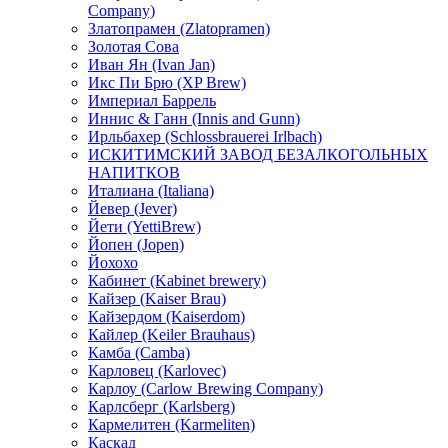
Company)
Златопрамен (Zlatopramen)
Золотая Сова
Иван Ян (Ivan Jan)
Икс Пи Брю (XP Brew)
Империал Баррель
Иннис & Ганн (Innis and Gunn)
Ирльбахер (Schlossbrauerei Irlbach)
ИСКИТИМСКИЙ ЗАВОД БЕЗАЛКОГОЛЬНЫХ
НАПИТКОВ
Италиана (Italiana)
Йевер (Jever)
Йети (YettiBrew)
Йопен (Jopen)
Йохохо
Кабинет (Kabinet brewery)
Кайзер (Kaiser Brau)
Кайзердом (Kaiserdom)
Кайлер (Keiler Brauhaus)
Камба (Camba)
Карловец (Karlovec)
Карлоу (Carlow Brewing Company)
Карлсберг (Karlsberg)
Кармелитен (Karmeliten)
Каскад