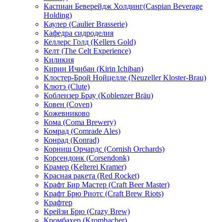
Каспиан Беверейдж Холдинг(Caspian Beverage
Holding)
Каулер (Caulier Brasserie)
Кафедра сидроделия
Келлерс Голд (Kellers Gold)
Келт (The Celt Experience)
Киликия
Кирин Ичибан (Kirin Ichiban)
Клостер-Брой Нойцелле (Neuzeller Kloster-Brau)
Клютэ (Clute)
Коблензер Брау (Koblenzer Bräu)
Ковен (Coven)
Кожевниково
Кома (Coma Brewery)
Комрад (Comrade Ales)
Конрад (Konrad)
Корниш Орчардс (Cornish Orchards)
Корсендонк (Corsendonk)
Крамер (Kelterei Kramer)
Красная ракета (Red Rocket)
Крафт Бир Мастер (Craft Beer Master)
Крафт Брю Риотс (Craft Brew Riots)
Крафтер
Крейзи Брю (Crazy Brew)
Кромбахер (Krombacher)