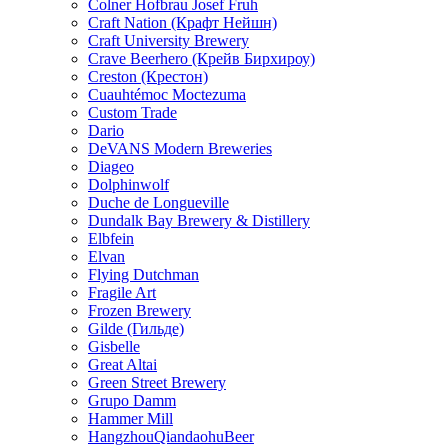
Colner Hofbrau Josef Fruh
Craft Nation (Крафт Нейшн)
Craft University Brewery
Crave Beerhero (Крейв Бирхироу)
Creston (Крестон)
Cuauhtémoc Moctezuma
Custom Trade
Dario
DeVANS Modern Breweries
Diageo
Dolphinwolf
Duche de Longueville
Dundalk Bay Brewery & Distillery
Elbfein
Elvan
Flying Dutchman
Fragile Art
Frozen Brewery
Gilde (Гильде)
Gisbelle
Great Altai
Green Street Brewery
Grupo Damm
Hammer Mill
HangzhouQiandaohuBeer