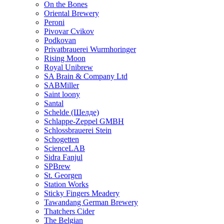
On the Bones
Oriental Brewery
Peroni
Pivovar Cvikov
Podkovan
Privatbrauerei Wurmhoringer
Rising Moon
Royal Unibrew
SA Brain & Company Ltd
SABMiller
Saint loony
Santal
Schelde (Шелде)
Schlappe-Zeppel GMBH
Schlossbrauerei Stein
Schogetten
ScienceLAB
Sidra Fanjul
SPBrew
St. Georgen
Station Works
Sticky Fingers Meadery
Tawandang German Brewery
Thatchers Cider
The Belgian