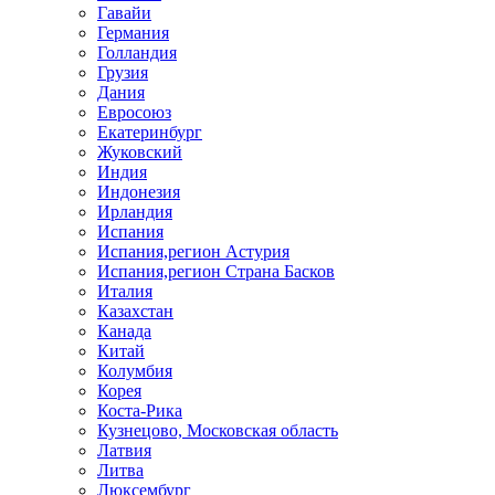
Гавайи
Германия
Голландия
Грузия
Дания
Евросоюз
Екатеринбург
Жуковский
Индия
Индонезия
Ирландия
Испания
Испания,регион Астурия
Испания,регион Страна Басков
Италия
Казахстан
Канада
Китай
Колумбия
Корея
Коста-Рика
Кузнецово, Московская область
Латвия
Литва
Люксембург