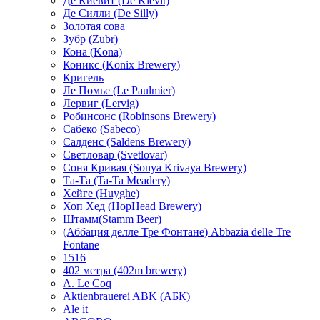
Де Киевит (De Kievit)
Де Силли (De Silly)
Золотая сова
Зубр (Zubr)
Кона (Kona)
Коникс (Konix Brewery)
Кригель
Ле Помье (Le Paulmier)
Лервиг (Lervig)
Робинсонс (Robinsons Brewery)
Сабеко (Sabeco)
Салденс (Saldens Brewery)
Светловар (Svetlovar)
Соня Кривая (Sonya Krivaya Brewery)
Та-Та (Ta-Ta Meadery)
Хейге (Huyghe)
Хоп Хед (HopHead Brewery)
Штамм(Stamm Beer)
(Аббация делле Тре Фонтане) Abbazia delle Tre
Fontane
1516
402 метра (402m brewery)
A. Le Coq
Aktienbrauerei ABK (АБК)
Ale it