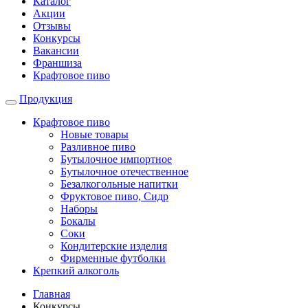
Каталог
Акции
Отзывы
Конкурсы
Вакансии
Франшиза
Крафтовое пиво
Продукция
Крафтовое пиво
Новые товары
Разливное пиво
Бутылочное импортное
Бутылочное отечественное
Безалкогольные напитки
Фруктовое пиво, Сидр
Наборы
Бокалы
Соки
Кондитерские изделия
Фирменные футболки
Крепкий алкоголь
Главная
Конкурсы