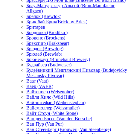
Брассэри Дю Мон Блан(Brasserie Du Mont Blanc)
Брау-Мануфактур Альгой (Brau-Manufactur
Allgaeu)
Брелок (Brewlok)
Брик бай Брик(Brick by Brick)
Бритарев
Бродилка (Brodilka )
Брокенс (Brockens)
Брэкспир (Brakspear)
Брюдог (Brewdog)
Брюлаб (Brewlab)
Брюнехаут (Brunehaut Brewery)
Будвайзер (Budweiser)
Будеёвицкий Мештянский Пивовар (Budejovicky
Mestansky Pivovar)
Ваат (Vaat)
Ваер (VAER)
Вайзеноер (Weisenoher)
Вайлд Хилс (Wild Hills)
Вайнштефан (Weihenstephan)
Вайсмюллер (Weissmuller)
Вайт Стоун (White Stone)
Ван ден Боссе (Van den Bossche)
Ван Пур (Van Pur)
Ван Стеенберг (Brouwerij Van Steenberge)