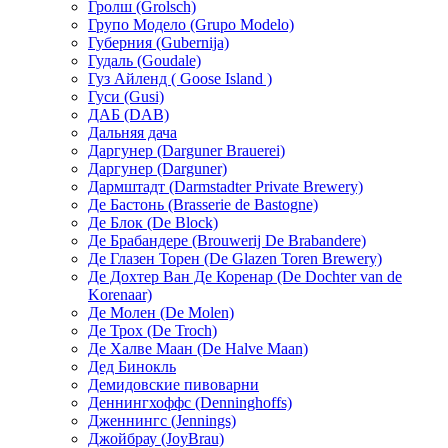
Гролш (Grolsch)
Групо Модело (Grupo Modelo)
Губерния (Gubernija)
Гудаль (Goudale)
Гуз Айленд ( Goose Island )
Гуси (Gusi)
ДАБ (DAB)
Дальняя дача
Даргунер (Darguner Brauerei)
Даргунер (Darguner)
Дармштадт (Darmstadter Private Brewery)
Де Бастонь (Brasserie de Bastogne)
Де Блок (De Block)
Де Брабандере (Brouwerij De Brabandere)
Де Глазен Торен (De Glazen Toren Brewery)
Де Дохтер Ван Де Коренар (De Dochter van de
Korenaar)
Де Молен (De Molen)
Де Трох (De Troch)
Де Халве Маан (De Halve Maan)
Дед Бинокль
Демидовские пивоварни
Деннингхоффc (Denninghoffs)
Дженнингс (Jennings)
Джойбрау (JoyBrau)