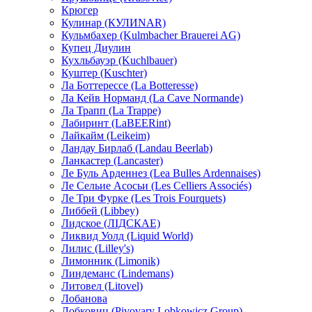
Крюгер
Кулинар (КУЛИNAR)
Кульмбахер (Kulmbacher Brauerei AG)
Купец Диулин
Кухльбауэр (Kuchlbauer)
Куштер (Kuschter)
Ла Боттерессе (La Botteresse)
Ла Кейв Норманд (La Cave Normande)
Ла Трапп (La Trappe)
Лабиринт (LaBEERint)
Лайкайм (Leikeim)
Ландау Бирлаб (Landau Beerlab)
Ланкастер (Lancaster)
Ле Буль Арденнез (Lea Bulles Ardennaises)
Ле Сельие Асосьи (Les Celliers Associés)
Ле Три Фурке (Les Trois Fourquets)
Либбей (Libbey)
Лидское (ЛIДСКАЕ)
Ликвид Уолд (Liquid World)
Лилис (Lilley's)
Лимонник (Limonik)
Линдеманс (Lindemans)
Литовел (Litovel)
Лобанова
Лобковиц (Pivovary Lobkowicz Group)