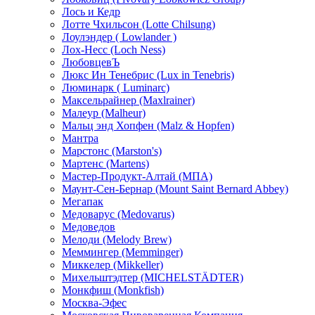
Лось и Кедр
Лотте Чхильсон (Lotte Chilsung)
Лоулэндер ( Lowlander )
Лох-Несс (Loch Ness)
ЛюбовцевЪ
Люкс Ин Тенебрис (Lux in Tenebris)
Люминарк ( Luminarc)
Максельрайнер (Maxlrainer)
Малеур (Malheur)
Мальц энд Хопфен (Malz & Hopfen)
Мантра
Марстонс (Marston's)
Мартенс (Martens)
Мастер-Продукт-Алтай (МПА)
Маунт-Сен-Бернар (Mount Saint Bernard Abbey)
Мегапак
Медоварус (Medovarus)
Медоведов
Мелоди (Melody Brew)
Меммингер (Memminger)
Миккелер (Mikkeller)
Михельштэдтер (MICHELSTÄDTER)
Монкфиш (Monkfish)
Москва-Эфес