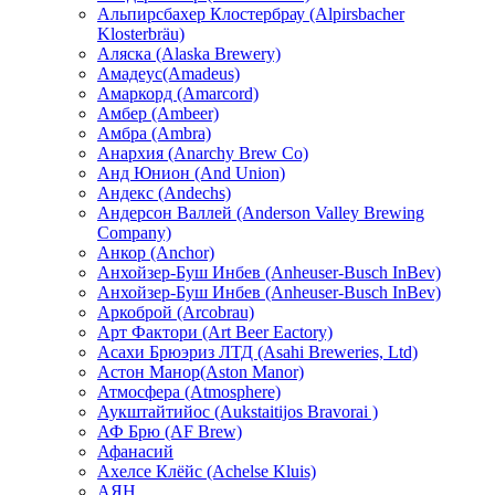
Альпирсбахер Клостербрау (Alpirsbacher
Klosterbräu)
Аляска (Alaska Brewery)
Амадеус(Amadeus)
Амаркорд (Amarcord)
Амбер (Ambeer)
Амбра (Ambra)
Анархия (Anarchy Brew Co)
Анд Юнион (And Union)
Андекс (Andechs)
Андерсон Валлей (Anderson Valley Brewing
Company)
Анкор (Anchor)
Анхойзер-Буш Инбев (Anheuser-Busch InBev)
Анхойзер-Буш Инбев (Anheuser-Busch InBev)
Аркоброй (Arcobrau)
Арт Фактори (Art Beer Eactory)
Асахи Брюэриз ЛТД (Asahi Breweries, Ltd)
Астон Манор(Aston Manor)
Атмосфера (Atmosphere)
Аукштайтийос (Aukstaitijos Bravorai )
АФ Брю (AF Brew)
Афанасий
Ахелсе Клёйс (Achelse Kluis)
АЯН