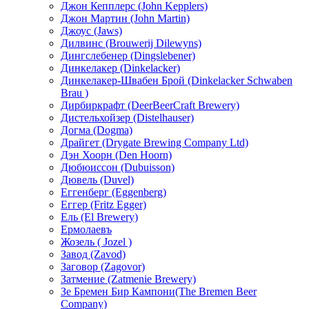
Джон Кепплерс (John Kepplers)
Джон Мартин (John Martin)
Джоус (Jaws)
Дилвинс (Brouwerij Dilewyns)
Дингслебенер (Dingslebener)
Динкелакер (Dinkelacker)
Динкелакер-Швабен Брой (Dinkelacker Schwaben
Brau )
Дирбиркрафт (DeerBeerCraft Brewery)
Дистельхойзер (Distelhauser)
Догма (Dogma)
Драйгет (Drygate Brewing Company Ltd)
Дэн Хоорн (Den Hoorn)
Дюбюиссон (Dubuisson)
Дювель (Duvel)
Еггенберг (Eggenberg)
Еггер (Fritz Egger)
Ель (El Brewery)
Ермолаевъ
Жозель ( Jozel )
Завод (Zavod)
Заговор (Zagovor)
Затмение (Zatmenie Вrewery)
Зе Бремен Бир Кампони(The Bremen Beer
Company)