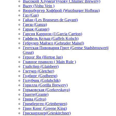
Высокий Хлумец(Vysoky Chlumec Brewery)
Выху (Vohu Vein )
Вюрцбургер Хофброй (Wurzburger Hofbrau)
Газ (Gas)
Гайан (Les Brasseurs de Gayant)
Ганза (Ganza)
Гараж (Garage)
Гарсия Каррион (J.Garcia Carrion)
Гаффель Кельш (Gaffels Kolsch)
Гебрудер Майзел (Gebruder Maisel)
Гентская Пивоварня Грют (Gentse Stadsbrouwerij
Gruut)
Герцог Ян (Hеrtog Jan)
Главное правило ( Main Rule )
Глайсбир (Glaisbeer)
Глетчер (Gletcher)
Годбирг (Godbeerg)
Голубчик (Golubchik)
Горилла (Gorilla Brewery)
Горьковская (Gorkovskaya)
Гранте(Grante)
Грива (Griva)
Гримберген (Grimbergen)
Грин Кинг (Greene King)
Грискирхнер(Grieskirchner)