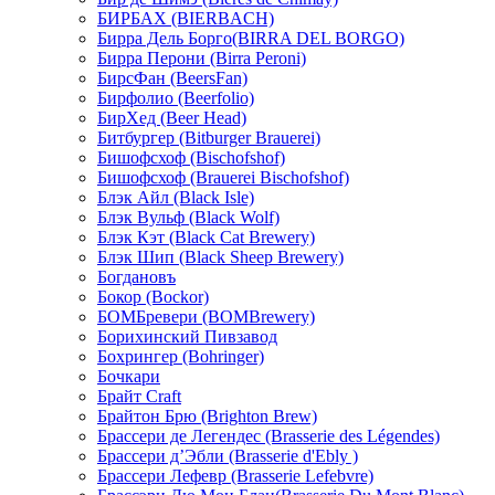
БИРБАХ (BIERBACH)
Бирра Дель Борго(BIRRA DEL BORGO)
Бирра Перони (Birra Peroni)
БирсФан (BeersFan)
Бирфолио (Beerfolio)
БирХед (Beer Head)
Битбургер (Bitburger Brauerei)
Бишофсхоф (Bischofshof)
Бишофсхоф (Brauerei Bischofshof)
Блэк Айл (Black Isle)
Блэк Вульф (Black Wolf)
Блэк Кэт (Black Cat Brewery)
Блэк Шип (Black Sheep Brewery)
Богдановъ
Бокор (Bockor)
БОМБревери (BOMBrewery)
Борихинский Пивзавод
Бохрингер (Bohringer)
Бочкари
Брайт Craft
Брайтон Брю (Brighton Brew)
Брассери де Легендес (Brasserie des Légendes)
Брассери д’Эбли (Brasserie d'Ebly )
Брассери Лефевр (Brasserie Lefebvre)