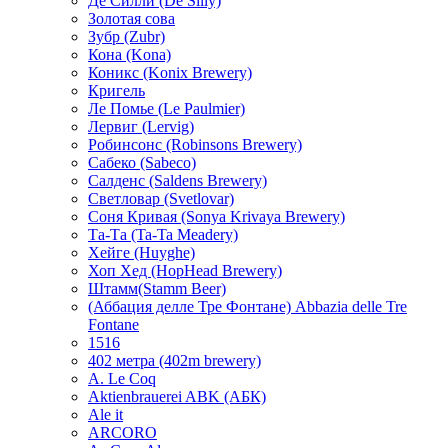
Де Силли (De Silly)
Золотая сова
Зубр (Zubr)
Кона (Kona)
Коникс (Konix Brewery)
Кригель
Ле Помье (Le Paulmier)
Лервиг (Lervig)
Робинсонс (Robinsons Brewery)
Сабеко (Sabeco)
Салденс (Saldens Brewery)
Светловар (Svetlovar)
Соня Кривая (Sonya Krivaya Brewery)
Та-Та (Ta-Ta Meadery)
Хейге (Huyghe)
Хоп Хед (HopHead Brewery)
Штамм(Stamm Beer)
(Аббация делле Тре Фонтане) Abbazia delle Tre
Fontane
1516
402 метра (402m brewery)
A. Le Coq
Aktienbrauerei ABK (АБК)
Ale it
ARCORO