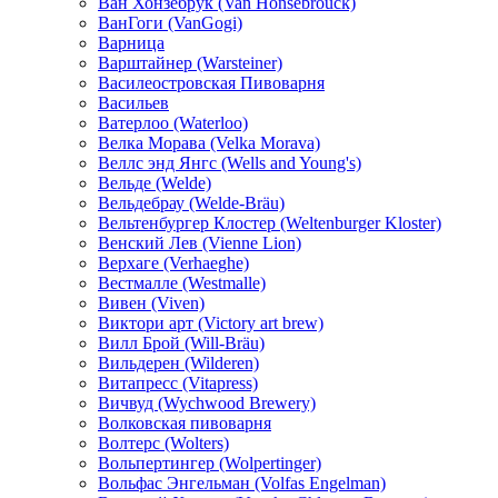
Ван Хонзебрук (Van Honsebrouck)
ВанГоги (VanGogi)
Варница
Варштайнер (Warsteiner)
Василеостровская Пивоварня
Васильев
Ватерлоо (Waterloo)
Велка Морава (Velka Morava)
Веллс энд Янгс (Wells and Young's)
Вельде (Welde)
Вельдебрау (Welde-Bräu)
Вельтенбургер Клостер (Weltenburger Kloster)
Венский Лев (Vienne Lion)
Верхаге (Verhaeghe)
Вестмалле (Westmalle)
Вивен (Viven)
Виктори арт (Victory art brew)
Вилл Брой (Will-Bräu)
Вильдерен (Wilderen)
Витапресс (Vitapress)
Вичвуд (Wychwood Brewery)
Волковская пивоварня
Волтерс (Wolters)
Вольпертингер (Wolpertinger)
Вольфас Энгельман (Volfas Engelman)