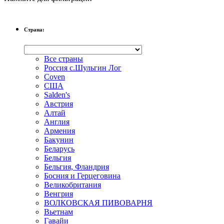
Страна:
Все страны
Россия с.Шульгин Лог
Coven
CША
Salden's
Австрия
Алтай
Англия
Армения
Бакунин
Беларусь
Бельгия
Бельгия, Фландрия
Босния и Герцеговина
Великобритания
Венгрия
ВОЛКОВСКАЯ ПИВОВАРНЯ
Вьетнам
Гавайи