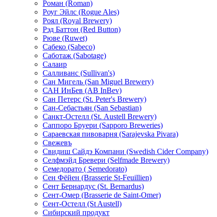
Роман (Roman)
Роуг Эйлс (Rogue Ales)
Роял (Royal Brewery)
Рэд Баттон (Red Button)
Рюве (Ruwet)
Сабеко (Sabeco)
Саботаж (Sabotage)
Салаир
Салливанс (Sullivan's)
Сан Мигель (San Miguel Brewery)
САН ИнБев (AB InBev)
Сан Петерс (St. Peter's Brewery)
Сан-Себастьян (San Sebastian)
Санкт-Остелл (St. Аustell Вrewery)
Саппоро Бруери (Sapporo Breweries)
Сараевская пивоварня (Sarajevska Pivara)
Свежевъ
Свидиш Сайдэ Компани (Swedish Cider Company)
Селфмэйд Бревери (Selfmade Brewery)
Семедорато ( Semedorato)
Сен Фёйен (Brasserie St-Feuillien)
Сент Бернардус (St. Bernardus)
Сент-Омер (Brasserie de Saint-Omer)
Сент-Остелл (St Austell)
Сибирский продукт