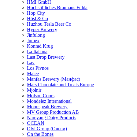
HMI GmbH
Hochstiftliches Brauhaus Fulda
Hop City
Hösl & Co
Huzhou Tesla Beer Co
Hyper Brewery
Jinfulong
Jumex
Konrad Krug
La Italiana
Last Drop Brewery
Lav
Los Pivnos
Malee
Manfas Brewery (Манфас)
Mars Chocolate and Treats Europe
Mjolnir
Molson Coors
Mondelez International
Moonspeak Brewery
MV Group Production AB
Namyang Dairy Products
OCEAN
Olvi Group (Ольви)
On the Bones