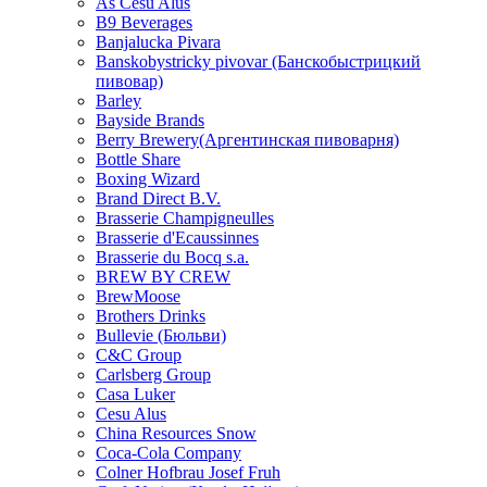
As Cesu Alus
B9 Beverages
Banjalucka Pivara
Banskobystricky pivovar (Банскобыстрицкий
пивовар)
Barley
Bayside Brands
Berry Brewery(Аргентинская пивоварня)
Bottle Share
Boxing Wizard
Brand Direct B.V.
Brasserie Champigneulles
Brasserie d'Ecaussinnes
Brasserie du Bocq s.a.
BREW BY CREW
BrewMoose
Brothers Drinks
Bullevie (Бюльви)
C&C Group
Carlsberg Group
Casa Luker
Cesu Alus
China Resources Snow
Coca-Cola Company
Colner Hofbrau Josef Fruh