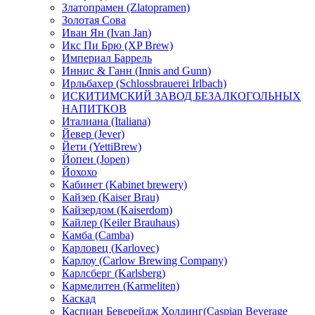
Златопрамен (Zlatopramen)
Золотая Сова
Иван Ян (Ivan Jan)
Икс Пи Брю (XP Brew)
Империал Баррель
Иннис & Ганн (Innis and Gunn)
Ирльбахер (Schlossbrauerei Irlbach)
ИСКИТИМСКИЙ ЗАВОД БЕЗАЛКОГОЛЬНЫХ
НАПИТКОВ
Италиана (Italiana)
Йевер (Jever)
Йети (YettiBrew)
Йопен (Jopen)
Йохохо
Кабинет (Kabinet brewery)
Кайзер (Kaiser Brau)
Кайзердом (Kaiserdom)
Кайлер (Keiler Brauhaus)
Камба (Camba)
Карловец (Karlovec)
Карлоу (Carlow Brewing Company)
Карлсберг (Karlsberg)
Кармелитен (Karmeliten)
Каскад
Каспиан Беверейдж Холдинг(Caspian Beverage