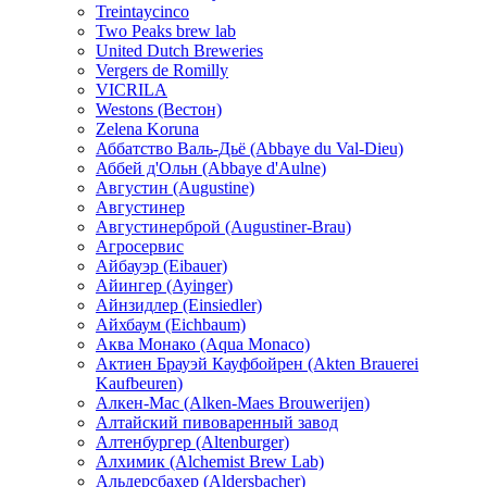
Treintaycinco
Two Peaks brew lab
United Dutch Breweries
Vergers de Romilly
VICRILA
Westons (Вестон)
Zelena Koruna
Аббатство Валь-Дьё (Abbaye du Val-Dieu)
Аббей д'Ольн (Abbaye d'Aulne)
Августин (Augustine)
Августинер
Августинерброй (Augustiner-Brau)
Агросервис
Айбауэр (Eibauer)
Айингер (Ayinger)
Айнзидлер (Einsiedler)
Айхбаум (Eichbaum)
Аква Монако (Aqua Monaco)
Актиен Брауэй Кауфбойрен (Akten Brauerei
Kaufbeuren)
Алкен-Мас (Alken-Maes Brouwerijen)
Алтайский пивоваренный завод
Алтенбургер (Altenburger)
Алхимик (Alchemist Brew Lab)
Альдерсбахер (Aldersbacher)