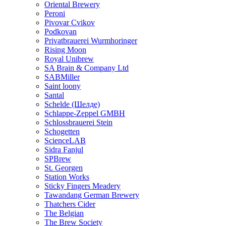
Oriental Brewery
Peroni
Pivovar Cvikov
Podkovan
Privatbrauerei Wurmhoringer
Rising Moon
Royal Unibrew
SA Brain & Company Ltd
SABMiller
Saint loony
Santal
Schelde (Шелде)
Schlappe-Zeppel GMBH
Schlossbrauerei Stein
Schogetten
ScienceLAB
Sidra Fanjul
SPBrew
St. Georgen
Station Works
Sticky Fingers Meadery
Tawandang German Brewery
Thatchers Cider
The Belgian
The Brew Society