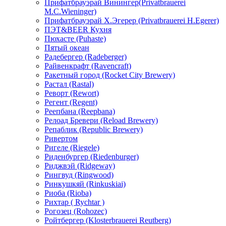
Прифатбрауэрай Винингер(Privatbrauerei
М.С.Wieninger)
Прифатбрауэрай Х.Эгерер (Privatbrauerei H.Egerer)
ПЭТ&BEER Кухня
Пюхасте (Puhaste)
Пятый океан
Радебергер (Radeberger)
Райвенкрафт (Ravencraft)
Ракетный город (Rocket City Brewery)
Растал (Rastal)
Реворт (Rewort)
Регент (Regent)
Реепбана (Reepbana)
Релоад Бревери (Reload Brewery)
Репаблик (Republic Brewery)
Ривертом
Ригеле (Riegele)
Риденбургер (Riedenburger)
Риджвэй (Ridgeway)
Рингвуд (Ringwood)
Ринкушкяй (Rinkuskiai)
Риоба (Rioba)
Рихтар ( Rychtar )
Рогозец (Rohozec)
Ройтбергер (Klosterbrauerei Reutberg)