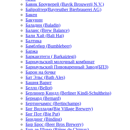
Бавик Броуверей (Bavik Brouwerij N.V.)
Байройтер(Bayreuther Bierbrauerei AG)
Бакен
Бакунин
Баладин (Baladin)
Баланс (Brew Balance)
Бали Хай (Bali Hai)
Балтика
Бамблбир (Bumblebeer)
Баржа
Баркаизтеги ( Barkaiztegi)
Барнаульский молочный комбинат
Барнаульский Пивоваренный Завод(БПЗ)
Барон на бочке
Бат Эльс (Bath Ales)
Башня Варит
Белло (Bellot)
Берлинер Киндл (Berliner Kindl-Schultheiss)
Бернард (Bernard)
Бертинчампс (Bertinchamps)
Биг Вилладж(Big Village Brewery)
Биг Пот (Big Put)
Биндинг (Binding)
Бир Брос (Beer Bros Brewery)
Бир де Шимэ (Bières de Chimay)