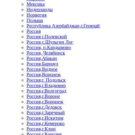
Мексика
Нидерланды
Норвегия
Польша
Республика Азербайджан,г.Геокчай
Россия
Россия г.Полевской
Россия с.Шульгин Лог
Россия, п.Кардымово
Россия, Челябинск
Россия,Абакан
Россия,Барнаул
Россия,Видное
Россия,Воронеж
Россия,г. Подольск
Россия,г.Владимир
Россия,г.Волгоград
Россия,г.Вороне
Россия,г.Воронеж
Россия,г.Дедовск
Россия,г.Заречный
Россия,г.Искитим
Россия,г.Кемерово
Россия,г.Клин
Россия,г.Королев