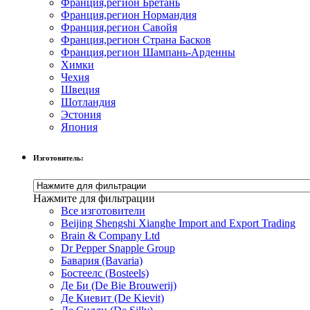
Франция,регион Бретань
Франция,регион Нормандия
Франция,регион Савойя
Франция,регион Страна Басков
Франция,регион Шампань-Арденны
Химки
Чехия
Швеция
Шотландия
Эстония
Япония
Изготовитель:
Нажмите для фильтрации
Все изготовители
Beijing Shengshi Xianghe Import and Export Trading
Brain & Company Ltd
Dr Pepper Snapple Group
Бавария (Bavaria)
Бостеелс (Bosteels)
Де Би (De Bie Brouwerij)
Де Киевит (De Kievit)