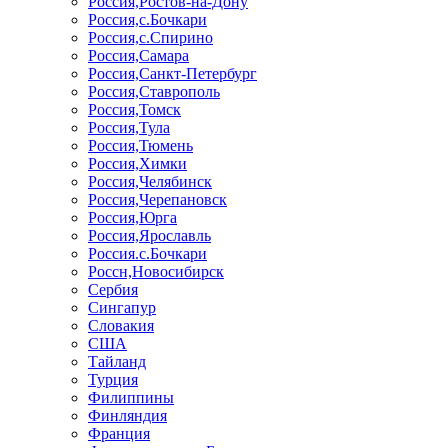
Россия,Ростов-на-Дону
Россия,с.Бочкари
Россия,с.Спирино
Россия,Самара
Россия,Санкт-Петербург
Россия,Ставрополь
Россия,Томск
Россия,Тула
Россия,Тюмень
Россия,Химки
Россия,Челябинск
Россия,Черепановск
Россия,Юрга
Россия,Ярославль
Россия.с.Бочкари
Россн,Новосибирск
Сербия
Сингапур
Словакия
США
Тайланд
Турция
Филиппины
Финляндия
Франция