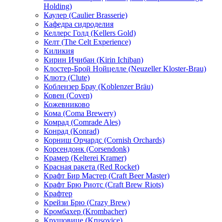
Holding)
Каулер (Caulier Brasserie)
Кафедра сидроделия
Келлерс Голд (Kellers Gold)
Келт (The Celt Experience)
Киликия
Кирин Ичибан (Kirin Ichiban)
Клостер-Брой Нойцелле (Neuzeller Kloster-Brau)
Клютэ (Clute)
Коблензер Брау (Koblenzer Bräu)
Ковен (Coven)
Кожевниково
Кома (Coma Brewery)
Комрад (Comrade Ales)
Конрад (Konrad)
Корниш Орчардс (Cornish Orchards)
Корсендонк (Corsendonk)
Крамер (Kelterei Kramer)
Красная ракета (Red Rocket)
Крафт Бир Мастер (Craft Beer Master)
Крафт Брю Риотс (Craft Brew Riots)
Крафтер
Крейзи Брю (Crazy Brew)
Кромбахер (Krombacher)
Крушовице (Krusovice)