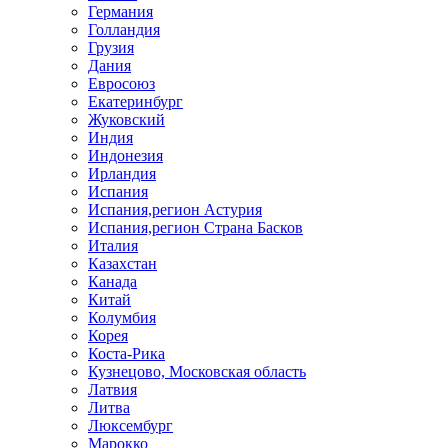
Германия
Голландия
Грузия
Дания
Евросоюз
Екатеринбург
Жуковский
Индия
Индонезия
Ирландия
Испания
Испания,регион Астурия
Испания,регион Страна Басков
Италия
Казахстан
Канада
Китай
Колумбия
Корея
Коста-Рика
Кузнецово, Московская область
Латвия
Литва
Люксембург
Марокко