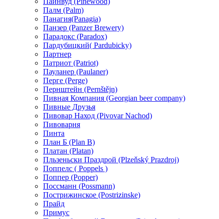
Пайнвуд (Pinewood)
Палм (Palm)
Панагия(Panagia)
Панзер (Panzer Brewery)
Парадокс (Paradox)
Пардубицкий( Pardubicky)
Партнер
Патриот (Patriot)
Пауланер (Paulaner)
Перге (Perge)
Пернштейн (Pernštějn)
Пивная Компания (Georgian beer company)
Пивные Друзья
Пивовар Наход (Pivovar Nachod)
Пивоварня
Пинта
План Б (Plan B)
Платан (Platan)
Пльзеньски Праздрой (Plzeňský Prazdroj)
Поппелс ( Poppels )
Поппер (Popper)
Поссманн (Possmann)
Пострижинское (Postrizinske)
Прайд
Примус