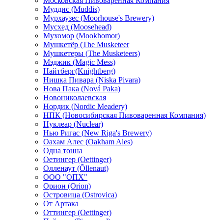
Московская Пивоваренная Компания
Муддис (Muddis)
Мурхаузес (Moorhouse's Brewery)
Мусхед (Moosehead)
Мухомор (Mookhomor)
Мушкетёр (The Musketeer
Мушкетеры (The Musketeers)
Мэджик (Magic Mess)
Найтберг(Knightberg)
Нишка Пивара (Niska Pivara)
Нова Пака (Nová Paka)
Новониколаевская
Нордик (Nordic Meadery)
НПК (Новосибирская Пивоваренная Компания)
Нуклеар (Nuclear)
Нью Ригас (New Riga's Brewery)
Оахам Алес (Oakham Ales)
Одна тонна
Оетингер (Oettinger)
Олленаут (Õllenaut)
ООО "ОПХ"
Орион (Orion)
Островица (Ostrovica)
От Артака
Оттингер (Oettinger)