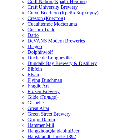
Craft Nation (Крафт Нейшн)
Craft University Brewery
Crave Beerhero (Крейв Бирхироу)
Creston (Крестон)
Cuauhtémoc Moctezuma
Custom Trade
Dario
DeVANS Modern Breweries
Diageo
Dolphinwolf
Duche de Longueville
Dundalk Bay Brewery & Distillery
Elbfein
Elvan
Flying Dutchman
Fragile Art
Frozen Brewery
Gilde (Гильде)
Gisbelle
Great Altai
Green Street Brewery
Grupo Damm
Hammer Mill
HangzhouQiandaohuBeer
Hausbrandt Trieste 1892