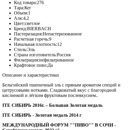
Код товара:
276
Тара:
Кег
Объем:
1
Алк:
4,2
Цвет:
cветлое
Бренд:
BIERBACH
Пастеризация:
Непастеризованное
Расчетная горечь:
9
Начальная плотность:
12
Стиль:
Эль
Страна изготовитель:
Россия
Фильтрация:
нефильтрованное
Крафтовое пиво:
Да
Описание и характеристики
Бельгийский пшеничный эль с пряным ароматом специй и
цитрусовыми нотками. Сладковатый вкус с благородной
кислинкой и лёгким фруктовым послевкусием..
ITE СИБИРЬ 2016г. – Большая Золотая медаль
ITE СИБИРЬ - Золотая медаль 2014 г
МЕЖДУНАРОДНЫЙ ФОРУМ ""ПИВО"" В СОЧИ -