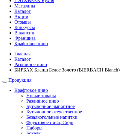
ПЭТ&BEER Кухня
Магазины
Каталог
Акции
Отзывы
Конкурсы
Вакансии
Франшиза
Крафтовое пиво
Главная
Каталог
Разливное пиво
БИРБАХ Бланш Белое Золото (BIERBACH Blanch)
Продукция
Крафтовое пиво
Новые товары
Разливное пиво
Бутылочное импортное
Бутылочное отечественное
Безалкогольные напитки
Фруктовое пиво, Сидр
Наборы
Бокалы