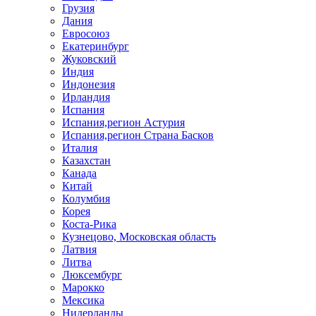
Грузия
Дания
Евросоюз
Екатеринбург
Жуковский
Индия
Индонезия
Ирландия
Испания
Испания,регион Астурия
Испания,регион Страна Басков
Италия
Казахстан
Канада
Китай
Колумбия
Корея
Коста-Рика
Кузнецово, Московская область
Латвия
Литва
Люксембург
Марокко
Мексика
Нидерланды