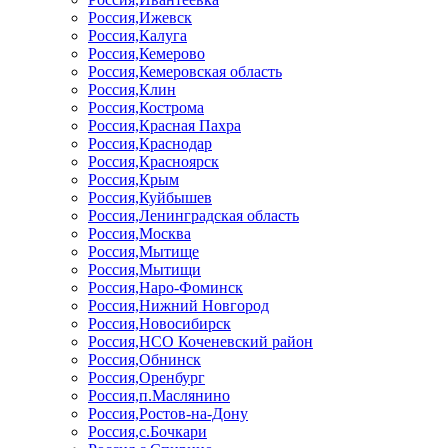
Россия,Ижевск
Россия,Калуга
Россия,Кемерово
Россия,Кемеровская область
Россия,Клин
Россия,Кострома
Россия,Красная Пахра
Россия,Краснодар
Россия,Красноярск
Россия,Крым
Россия,Куйбышев
Россия,Ленинградская область
Россия,Москва
Россия,Мытище
Россия,Мытищи
Россия,Наро-Фоминск
Россия,Нижний Новгород
Россия,Новосибирск
Россия,НСО Коченевский район
Россия,Обнинск
Россия,Оренбург
Россия,п.Маслянино
Россия,Ростов-на-Дону
Россия,с.Бочкари