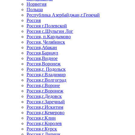
Норвегия
Польша
Республика Азербайджан,г.Геокчай
Россия
Россия г.Полевской
Россия с.Шульгин Лог
Россия, п.Кардымово
Россия, Челябинск
Россия,Абакан
Россия,Барнаул
Россия,Видное
Россия,Воронеж
Россия,г. Подольск
Россия,г.Владимир
Россия,г.Волгоград
Россия,г.Вороне
Россия,г.Воронеж
Россия,г.Дедовск
Россия,г.Заречный
Россия,г.Искитим
Россия,г.Кемерово
Россия,г.Клин
Россия,г.Королев
Россия,г.Курск
Россия,г.Липецк