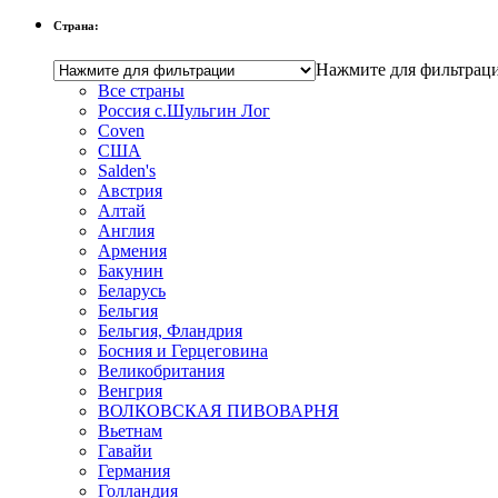
Страна:
Нажмите для фильтрац
Все страны
Россия с.Шульгин Лог
Coven
CША
Salden's
Австрия
Алтай
Англия
Армения
Бакунин
Беларусь
Бельгия
Бельгия, Фландрия
Босния и Герцеговина
Великобритания
Венгрия
ВОЛКОВСКАЯ ПИВОВАРНЯ
Вьетнам
Гавайи
Германия
Голландия