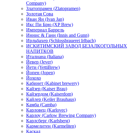
Company)
Златопрамен (Zlatopramen)
Золотая Сова
Иван Ян (Ivan Jan)
Икс Пи Брю (XP Brew)
Империал Баррель
Иннис & Ганн (Innis and Gunn)
Ирльбахер (Schlossbrauerei Irlbach)
ИСКИТИМСКИЙ ЗАВОД БЕЗАЛКОГОЛЬНЫХ
НАПИТКОВ
Италиана (Italiana)
Йевер (Jever)
Йети (YettiBrew)
Йопен (Jopen)
Йохохо
Кабинет (Kabinet brewery)
Кайзер (Kaiser Brau)
Кайзердом (Kaiserdom)
Кайлер (Keiler Brauhaus)
Камба (Camba)
Карловец (Karlovec)
Карлоу (Carlow Brewing Company)
Карлсберг (Karlsberg)
Кармелитен (Karmeliten)
Каскад