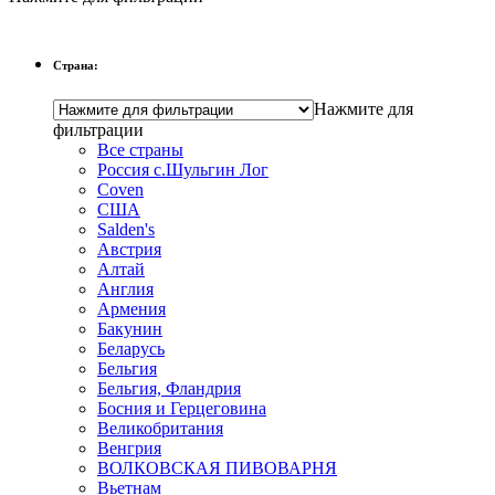
Страна:
Нажмите для
фильтрации
Все страны
Россия с.Шульгин Лог
Coven
CША
Salden's
Австрия
Алтай
Англия
Армения
Бакунин
Беларусь
Бельгия
Бельгия, Фландрия
Босния и Герцеговина
Великобритания
Венгрия
ВОЛКОВСКАЯ ПИВОВАРНЯ
Вьетнам