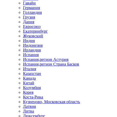
Гавайи
Германия
Голландия
Грузия
Дания
Евросоюз
Екатеринбург
Жуковский
Индия
Индонезия
Ирландия
Испания
Испания,регион Астурия
Испания,регион Страна Басков
Италия
Казахстан
Канада
Китай
Колумбия
Корея
Коста-Рика
Кузнецово, Московская область
Латвия
Литва
Люксембург