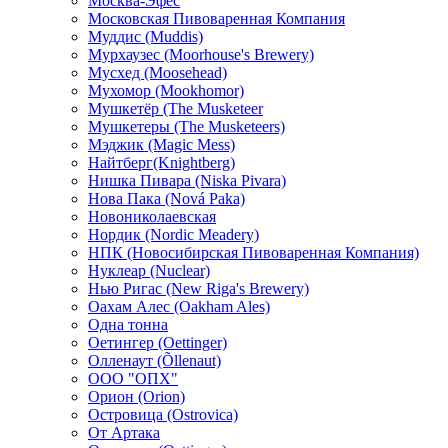
Москва-Эфес
Московская Пивоваренная Компания
Муддис (Muddis)
Мурхаузес (Moorhouse's Brewery)
Мусхед (Moosehead)
Мухомор (Mookhomor)
Мушкетёр (The Musketeer
Мушкетеры (The Musketeers)
Мэджик (Magic Mess)
Найтберг(Knightberg)
Нишка Пивара (Niska Pivara)
Нова Пака (Nová Paka)
Новониколаевская
Нордик (Nordic Meadery)
НПК (Новосибирская Пивоваренная Компания)
Нуклеар (Nuclear)
Нью Ригас (New Riga's Brewery)
Оахам Алес (Oakham Ales)
Одна тонна
Оетингер (Oettinger)
Олленаут (Õllenaut)
ООО "ОПХ"
Орион (Orion)
Островица (Ostrovica)
От Артака