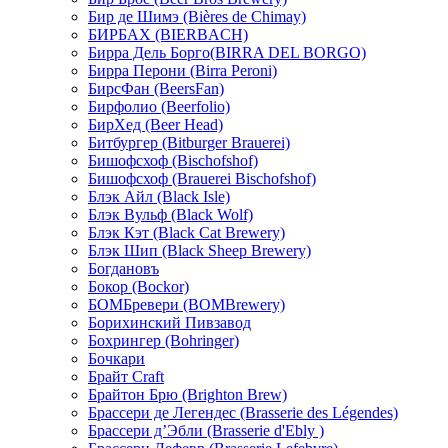
Бир де Шимэ (Bières de Chimay)
БИРБАХ (BIERBACH)
Бирра Дель Борго(BIRRA DEL BORGO)
Бирра Перони (Birra Peroni)
БирсФан (BeersFan)
Бирфолио (Beerfolio)
БирХед (Beer Head)
Битбургер (Bitburger Brauerei)
Бишофсхоф (Bischofshof)
Бишофсхоф (Brauerei Bischofshof)
Блэк Айл (Black Isle)
Блэк Вульф (Black Wolf)
Блэк Кэт (Black Cat Brewery)
Блэк Шип (Black Sheep Brewery)
Богдановъ
Бокор (Bockor)
БОМБревери (BOMBrewery)
Борихинский Пивзавод
Бохрингер (Bohringer)
Бочкари
Брайт Craft
Брайтон Брю (Brighton Brew)
Брассери де Легендес (Brasserie des Légendes)
Брассери д’Эбли (Brasserie d'Ebly )