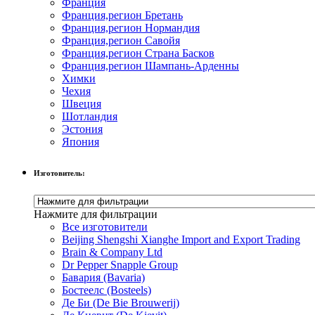
Франция
Франция,регион Бретань
Франция,регион Нормандия
Франция,регион Савойя
Франция,регион Страна Басков
Франция,регион Шампань-Арденны
Химки
Чехия
Швеция
Шотландия
Эстония
Япония
Изготовитель:
Нажмите для фильтрации
Все изготовители
Beijing Shengshi Xianghe Import and Export Trading
Brain & Company Ltd
Dr Pepper Snapple Group
Бавария (Bavaria)
Бостеелс (Bosteels)
Де Би (De Bie Brouwerij)