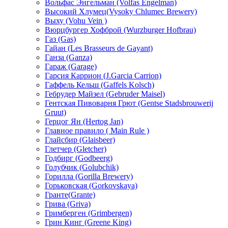
Вольфас Энгельман (Volfas Engelman)
Высокий Хлумец(Vysoky Chlumec Brewery)
Выху (Vohu Vein )
Вюрцбургер Хофброй (Wurzburger Hofbrau)
Газ (Gas)
Гайан (Les Brasseurs de Gayant)
Ганза (Ganza)
Гараж (Garage)
Гарсия Каррион (J.Garcia Carrion)
Гаффель Кельш (Gaffels Kolsch)
Гебрудер Майзел (Gebruder Maisel)
Гентская Пивоварня Грют (Gentse Stadsbrouwerij
Gruut)
Герцог Ян (Hеrtog Jan)
Главное правило ( Main Rule )
Глайсбир (Glaisbeer)
Глетчер (Gletcher)
Годбирг (Godbeerg)
Голубчик (Golubchik)
Горилла (Gorilla Brewery)
Горьковская (Gorkovskaya)
Гранте(Grante)
Грива (Griva)
Гримберген (Grimbergen)
Грин Кинг (Greene King)