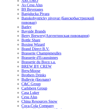
ARCORO
As Cesu Alus
B9 Beverages
Banjalucka Pivara
Banskobystricky pivovar (Банскобыстрицкий
пивовар)
Barley
Bayside Brands
Berry Brewery(Аргентинская пивоварня)
Bottle Share
Boxing Wizard
Brand Direct B.V.
Brasserie Champigneulles
Brasserie d'Ecaussinnes
Brasserie du Bocq s.a.
BREW BY CREW
BrewMoose
Brothers Drinks
Bullevie (Бюльви)
C&C Group
Carlsberg Group
Casa Luker
Cesu Alus
China Resources Snow
Coca-Cola Company