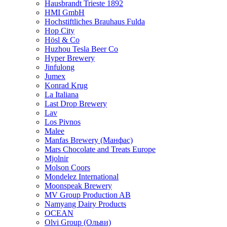
Hausbrandt Trieste 1892
HMI GmbH
Hochstiftliches Brauhaus Fulda
Hop City
Hösl & Co
Huzhou Tesla Beer Co
Hyper Brewery
Jinfulong
Jumex
Konrad Krug
La Italiana
Last Drop Brewery
Lav
Los Pivnos
Malee
Manfas Brewery (Манфас)
Mars Chocolate and Treats Europe
Mjolnir
Molson Coors
Mondelez International
Moonspeak Brewery
MV Group Production AB
Namyang Dairy Products
OCEAN
Olvi Group (Ольви)