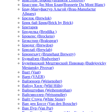
Брассери Лефевр (Brasserie Lefebvre)
Брассэри Дю Мон Блан(Brasserie Du Mont Blanc)
Брау-Мануфактур Альгой (Brau-Manufactur
Allgaeu)
Брелок (Brewlok)
Брик бай Брик(Brick by Brick)
Бритарев
Бродилка (Brodilka )
Брокенс (Brockens)
Брэкспир (Brakspear)
Брюдог (Brewdog)
Брюлаб (Brewlab)
Брюнехаут (Brunehaut Brewery)
Будвайзер (Budweiser)
Будеёвицкий Мештянский Пивовар (Budejovicky
Mestansky Pivovar)
Ваат (Vaat)
Ваер (VAER)
Вайзеноер (Weisenoher)
Вайлд Хилс (Wild Hills)
Вайнштефан (Weihenstephan)
Вайсмюллер (Weissmuller)
Вайт Стоун (White Stone)
Ван ден Боссе (Van den Bossche)
Ван Пур (Van Pur)