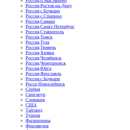
Россия,п.Маслянино
Россия,Ростов-на-Дону
Россия,с.Бочкари
Россия,с.Спирино
Россия,Самара
Россия,Санкт-Петербург
Россия,Ставрополь
Россия,Томск
Россия,Тула
Россия,Тюмень
Россия,Химки
Россия,Челябинск
Россия,Черепановск
Россия,Юрга
Россия,Ярославль
Россия.с.Бочкари
Россн,Новосибирск
Сербия
Сингапур
Словакия
США
Тайланд
Турция
Филиппины
Финляндия