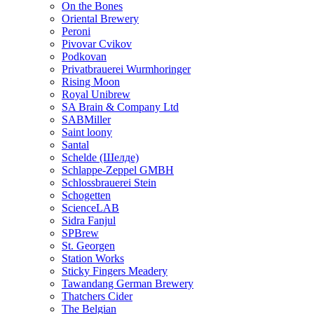
On the Bones
Oriental Brewery
Peroni
Pivovar Cvikov
Podkovan
Privatbrauerei Wurmhoringer
Rising Moon
Royal Unibrew
SA Brain & Company Ltd
SABMiller
Saint loony
Santal
Schelde (Шелде)
Schlappe-Zeppel GMBH
Schlossbrauerei Stein
Schogetten
ScienceLAB
Sidra Fanjul
SPBrew
St. Georgen
Station Works
Sticky Fingers Meadery
Tawandang German Brewery
Thatchers Cider
The Belgian