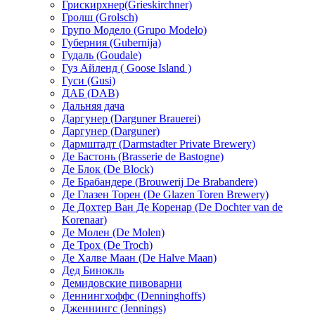
Грискирхнер(Grieskirchner)
Гролш (Grolsch)
Групо Модело (Grupo Modelo)
Губерния (Gubernija)
Гудаль (Goudale)
Гуз Айленд ( Goose Island )
Гуси (Gusi)
ДАБ (DAB)
Дальняя дача
Даргунер (Darguner Brauerei)
Даргунер (Darguner)
Дармштадт (Darmstadter Private Brewery)
Де Бастонь (Brasserie de Bastogne)
Де Блок (De Block)
Де Брабандере (Brouwerij De Brabandere)
Де Глазен Торен (De Glazen Toren Brewery)
Де Дохтер Ван Де Коренар (De Dochter van de
Korenaar)
Де Молен (De Molen)
Де Трох (De Troch)
Де Халве Маан (De Halve Maan)
Дед Бинокль
Демидовские пивоварни
Деннингхоффc (Denninghoffs)
Дженнингс (Jennings)