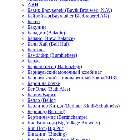
АЯН
Бавик Броуверей (Bavik Brouwerij N.V.)
Байройтер(Bayreuther Bierbrauerei AG)
Бакен
Бакунин
Баладин (Baladin)
Баланс (Brew Balance)
Бали Хай (Bali Hai)
Балтика
Бамблбир (Bumblebeer)
Баржа
Баркаизтеги ( Barkaiztegi)
Барнаульский молочный комбинат
Барнаульский Пивоваренный Завод(БПЗ)
Барон на бочке
Бат Эльс (Bath Ales)
Башня Варит
Белло (Bellot)
Берлинер Киндл (Berliner Kindl-Schultheiss)
Бернард (Bernard)
Бертинчампс (Bertinchamps)
Биг Вилладж(Big Village Brewery)
Биг Пот (Big Put)
Биндинг (Binding)
Бир Брос (Beer Bros Brewery)