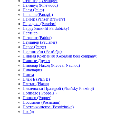
Оттингер (Oettinger)
Пайнвуд (Pinewood)
Палм (Palm)
Панагия(Panagia)
Панзер (Panzer Brewery)
Парадокс (Paradox)
Пардубицкий( Pardubicky)
Партнер
Патриот (Patriot)
Пауланер (Paulaner)
Перге (Perge)
Пернштейн (Pernštějn)
Пивная Компания (Georgian beer company)
Пивные Друзья
Пивовар Наход (Pivovar Nachod)
Пивоварня
Пинта
План Б (Plan B)
Платан (Platan)
Пльзеньски Праздрой (Plzeňský Prazdroj)
Поппелс ( Poppels )
Поппер (Popper)
Поссманн (Possmann)
Пострижинское (Postrizinske)
Прайд