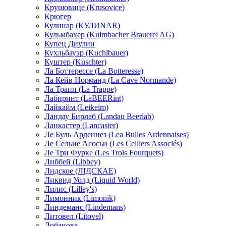
Крушовице (Krusovice)
Крюгер
Кулинар (КУЛИNAR)
Кульмбахер (Kulmbacher Brauerei AG)
Купец Диулин
Кухльбауэр (Kuchlbauer)
Куштер (Kuschter)
Ла Боттерессе (La Botteresse)
Ла Кейв Норманд (La Cave Normande)
Ла Трапп (La Trappe)
Лабиринт (LaBEERint)
Лайкайм (Leikeim)
Ландау Бирлаб (Landau Beerlab)
Ланкастер (Lancaster)
Ле Буль Арденнез (Lea Bulles Ardennaises)
Ле Сельие Асосьи (Les Celliers Associés)
Ле Три Фурке (Les Trois Fourquets)
Либбей (Libbey)
Лидское (ЛIДСКАЕ)
Ликвид Уолд (Liquid World)
Лилис (Lilley's)
Лимонник (Limonik)
Линдеманс (Lindemans)
Литовел (Litovel)
Лобанова