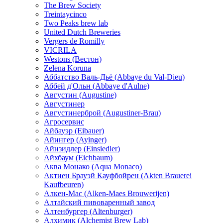
The Brew Society
Treintaycinco
Two Peaks brew lab
United Dutch Breweries
Vergers de Romilly
VICRILA
Westons (Вестон)
Zelena Koruna
Аббатство Валь-Дьё (Abbaye du Val-Dieu)
Аббей д'Ольн (Abbaye d'Aulne)
Августин (Augustine)
Августинер
Августинерброй (Augustiner-Brau)
Агросервис
Айбауэр (Eibauer)
Айингер (Ayinger)
Айнзидлер (Einsiedler)
Айхбаум (Eichbaum)
Аква Монако (Aqua Monaco)
Актиен Брауэй Кауфбойрен (Akten Brauerei
Kaufbeuren)
Алкен-Мас (Alken-Maes Brouwerijen)
Алтайский пивоваренный завод
Алтенбургер (Altenburger)
Алхимик (Alchemist Brew Lab)