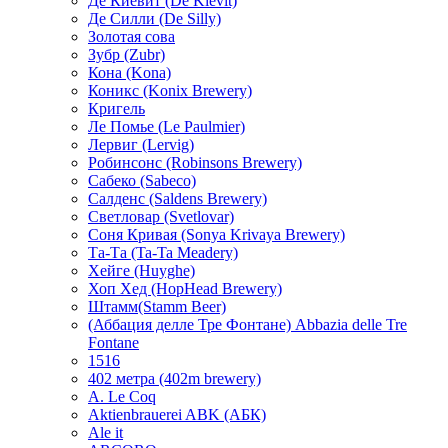
Де Киевит (De Kievit)
Де Силли (De Silly)
Золотая сова
Зубр (Zubr)
Кона (Kona)
Коникс (Konix Brewery)
Кригель
Ле Помье (Le Paulmier)
Лервиг (Lervig)
Робинсонс (Robinsons Brewery)
Сабеко (Sabeco)
Салденс (Saldens Brewery)
Светловар (Svetlovar)
Соня Кривая (Sonya Krivaya Brewery)
Та-Та (Ta-Ta Meadery)
Хейге (Huyghe)
Хоп Хед (HopHead Brewery)
Штамм(Stamm Beer)
(Аббация делле Тре Фонтане) Abbazia delle Tre
Fontane
1516
402 метра (402m brewery)
A. Le Coq
Aktienbrauerei ABK (АБК)
Ale it