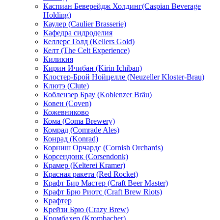
Каспиан Беверейдж Холдинг(Caspian Beverage
Holding)
Каулер (Caulier Brasserie)
Кафедра сидроделия
Келлерс Голд (Kellers Gold)
Келт (The Celt Experience)
Киликия
Кирин Ичибан (Kirin Ichiban)
Клостер-Брой Нойцелле (Neuzeller Kloster-Brau)
Клютэ (Clute)
Коблензер Брау (Koblenzer Bräu)
Ковен (Coven)
Кожевниково
Кома (Coma Brewery)
Комрад (Comrade Ales)
Конрад (Konrad)
Корниш Орчардс (Cornish Orchards)
Корсендонк (Corsendonk)
Крамер (Kelterei Kramer)
Красная ракета (Red Rocket)
Крафт Бир Мастер (Craft Beer Master)
Крафт Брю Риотс (Craft Brew Riots)
Крафтер
Крейзи Брю (Crazy Brew)
Кромбахер (Krombacher)