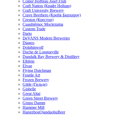
Colner Hofbrau Josef Fruh
Craft Nation (Крафт Нейшн)
Craft University Brewery
Crave Beerhero (Крейв Бирхироу)
Creston (Крестон)
Cuauhtémoc Moctezuma
Custom Trade
Dario
DeVANS Modern Breweries
Diageo
Dolphinwolf
Duche de Longueville
Dundalk Bay Brewery & Distillery
Elbfein
Elvan
Flying Dutchman
Fragile Art
Frozen Brewery
Gilde (Гильде)
Gisbelle
Great Altai
Green Street Brewery
Grupo Damm
Hammer Mill
HangzhouQiandaohuBeer