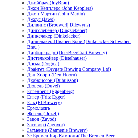
Джойбрау (JoyBrau)
Джон Кепплерс (John Kepplers)
Джон Мартин (John Martin)
Джоус (Jaws)
Дилвинс (Brouwerij Dilewyns)
Дингслебенер (Dingslebener)
Динкелакер (Dinkelacker)
Динкелакер-Швабен Брой (Dinkelacker Schwaben
Brau )
Дирбиркрафт (DeerBeerCraft Brewery)
Дистельхойзер (Distelhauser)
Догма (Dogma)
Драйгет (Drygate Brewing Company Ltd)
Дэн Хоорн (Den Hoorn)
Дюбюиссон (Dubuisson)
Дювель (Duvel)
Еггенберг (Eggenberg)
Еггер (Fritz Egger)
Ель (El Brewery)
Ермолаевъ
Жозель ( Jozel )
Завод (Zavod)
Заговор (Zagovor)
Затмение (Zatmenie Вrewery)
Зе Бремен Бир Кампони(The Bremen Beer