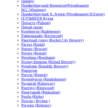
Примус
Прифатбрауэрай Винингер(Privatbrauerei
М.С.Wieninger)
Прифатбрауэрай Х.Эгерер (Privatbrauerei H.Egerer)
ПЭТ&BEER Кухня
Пюхасте (Puhaste)
Пятый океан
Радебергер (Radeberger)
Райвенкрафт (Ravencraft)
Ракетный город (Rocket City Brewery)
Растал (Rastal)
Реворт (Rewort)
Регент (Regent)
Реепбана (Reepbana)
Релоад Бревери (Reload Brewery)
Репаблик (Republic Brewery)
Ривертом
Ригеле (Riegele)
Риденбургер (Riedenburger)
Риджвэй (Ridgeway)
Рингвуд (Ringwood)
Ринкушкяй (Rinkuskiai)
Риоба (Rioba)
Рихтар ( Rychtar )
Рогозец (Rohozec)