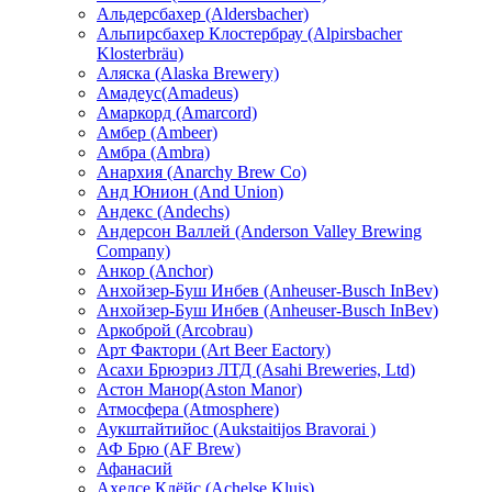
Альдерсбахер (Aldersbacher)
Альпирсбахер Клостербрау (Alpirsbacher
Klosterbräu)
Аляска (Alaska Brewery)
Амадеус(Amadeus)
Амаркорд (Amarcord)
Амбер (Ambeer)
Амбра (Ambra)
Анархия (Anarchy Brew Co)
Анд Юнион (And Union)
Андекс (Andechs)
Андерсон Валлей (Anderson Valley Brewing
Company)
Анкор (Anchor)
Анхойзер-Буш Инбев (Anheuser-Busch InBev)
Анхойзер-Буш Инбев (Anheuser-Busch InBev)
Аркоброй (Arcobrau)
Арт Фактори (Art Beer Eactory)
Асахи Брюэриз ЛТД (Asahi Breweries, Ltd)
Астон Манор(Aston Manor)
Атмосфера (Atmosphere)
Аукштайтийос (Aukstaitijos Bravorai )
АФ Брю (AF Brew)
Афанасий
Ахелсе Клёйс (Achelse Kluis)