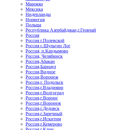
Марокко
Мексика
Нидерланды
Норвегия
Польша
Республика Азербайджан,г.Геокчай
Россия
Россия г.Полевской
Россия с.Шульгин Лог
Россия, п.Кардымово
Россия, Челябинск
Россия,Абакан
Россия,Барнаул
Россия,Видное
Россия,Воронеж
Россия,г. Подольск
Россия,г.Владимир
Россия,г.Волгоград
Россия,г.Вороне
Россия,г.Воронеж
Россия,г.Дедовск
Россия,г.Заречный
Россия,г.Искитим
Россия,г.Кемерово
Россия,г.Клин