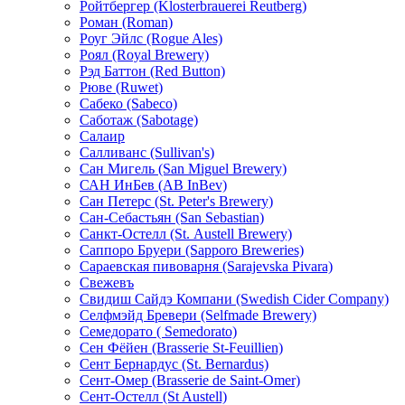
Ройтбергер (Klosterbrauerei Reutberg)
Роман (Roman)
Роуг Эйлс (Rogue Ales)
Роял (Royal Brewery)
Рэд Баттон (Red Button)
Рюве (Ruwet)
Сабеко (Sabeco)
Саботаж (Sabotage)
Салаир
Салливанс (Sullivan's)
Сан Мигель (San Miguel Brewery)
САН ИнБев (AB InBev)
Сан Петерс (St. Peter's Brewery)
Сан-Себастьян (San Sebastian)
Санкт-Остелл (St. Аustell Вrewery)
Саппоро Бруери (Sapporo Breweries)
Сараевская пивоварня (Sarajevska Pivara)
Свежевъ
Свидиш Сайдэ Компани (Swedish Cider Company)
Селфмэйд Бревери (Selfmade Brewery)
Семедорато ( Semedorato)
Сен Фёйен (Brasserie St-Feuillien)
Сент Бернардус (St. Bernardus)
Сент-Омер (Brasserie de Saint-Omer)
Сент-Остелл (St Austell)