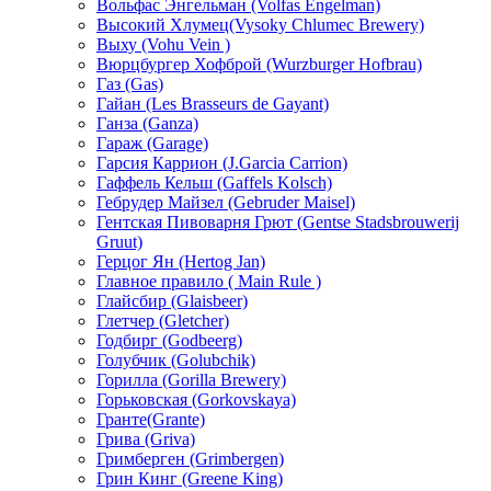
Вольфас Энгельман (Volfas Engelman)
Высокий Хлумец(Vysoky Chlumec Brewery)
Выху (Vohu Vein )
Вюрцбургер Хофброй (Wurzburger Hofbrau)
Газ (Gas)
Гайан (Les Brasseurs de Gayant)
Ганза (Ganza)
Гараж (Garage)
Гарсия Каррион (J.Garcia Carrion)
Гаффель Кельш (Gaffels Kolsch)
Гебрудер Майзел (Gebruder Maisel)
Гентская Пивоварня Грют (Gentse Stadsbrouwerij
Gruut)
Герцог Ян (Hеrtog Jan)
Главное правило ( Main Rule )
Глайсбир (Glaisbeer)
Глетчер (Gletcher)
Годбирг (Godbeerg)
Голубчик (Golubchik)
Горилла (Gorilla Brewery)
Горьковская (Gorkovskaya)
Гранте(Grante)
Грива (Griva)
Гримберген (Grimbergen)
Грин Кинг (Greene King)