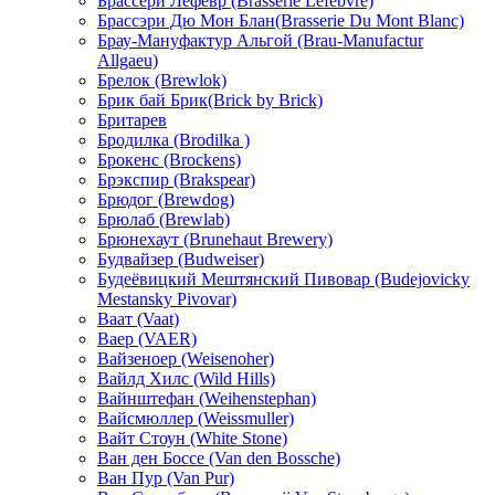
Брассери Лефевр (Brasserie Lefebvre)
Брассэри Дю Мон Блан(Brasserie Du Mont Blanc)
Брау-Мануфактур Альгой (Brau-Manufactur
Allgaeu)
Брелок (Brewlok)
Брик бай Брик(Brick by Brick)
Бритарев
Бродилка (Brodilka )
Брокенс (Brockens)
Брэкспир (Brakspear)
Брюдог (Brewdog)
Брюлаб (Brewlab)
Брюнехаут (Brunehaut Brewery)
Будвайзер (Budweiser)
Будеёвицкий Мештянский Пивовар (Budejovicky
Mestansky Pivovar)
Ваат (Vaat)
Ваер (VAER)
Вайзеноер (Weisenoher)
Вайлд Хилс (Wild Hills)
Вайнштефан (Weihenstephan)
Вайсмюллер (Weissmuller)
Вайт Стоун (White Stone)
Ван ден Боссе (Van den Bossche)
Ван Пур (Van Pur)