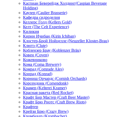
Каспиан Беверейдж Холдинг(Caspian Beverage
Holding)
Каулер (Caulier Brasserie)
Кафедра сидроделия
Келлерс Голд (Kellers Gold)
Келт (The Celt Experience)
Киликия
Кирин Ичибан (Kirin Ichiban)
Клостер-Брой Нойцелле (Neuzeller Kloster-Brau)
Клютэ (Clute)
Коблензер Брау (Koblenzer Bräu)
Ковен (Coven)
Кожевниково
Кома (Coma Brewery)
Комрад (Comrade Ales)
Конрад (Konrad)
Корниш Орчардс (Cornish Orchards)
Корсендонк (Corsendonk)
Крамер (Kelterei Kramer)
Красная ракета (Red Rocket)
Крафт Бир Мастер (Craft Beer Master)
Крафт Брю Риотс (Craft Brew Riots)
Крафтер
Крейзи Брю (Crazy Brew)
Кромбахер (Krombacher)