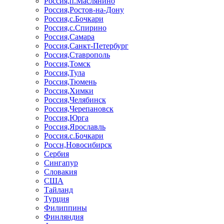
Россия,п.Маслянино
Россия,Ростов-на-Дону
Россия,с.Бочкари
Россия,с.Спирино
Россия,Самара
Россия,Санкт-Петербург
Россия,Ставрополь
Россия,Томск
Россия,Тула
Россия,Тюмень
Россия,Химки
Россия,Челябинск
Россия,Черепановск
Россия,Юрга
Россия,Ярославль
Россия.с.Бочкари
Россн,Новосибирск
Сербия
Сингапур
Словакия
США
Тайланд
Турция
Филиппины
Финляндия