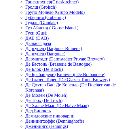
Грискирхнер(Grieskirchner)
Гролш (Grolsch)
Групо Модело (Grupo Modelo)
Губерния (Gubernija)
Гудаль (Goudale)
Гуз Айленд ( Goose Island )
Гуси (Gusi)
ДАБ (DAB)
Дальняя дача
Даргунер (Darguner Brauerei)
Даргунер (Darguner)
Дармштадт (Darmstadter Private Brewery)
Де Бастонь (Brasserie de Bastogne)
Де Блок (De Block)
Де Брабандере (Brouwerij De Brabandere)
Де Глазен Торен (De Glazen Toren Brewery)
Де Дохтер Ван Де Коренар (De Dochter van de
Korenaar)
Де Молен (De Molen)
Де Трох (De Troch)
Де Халве Маан (De Halve Maan)
Дед Бинокль
Демидовские пивоварни
Деннингхоффc (Denninghoffs)
Дженнингс (Jennings)