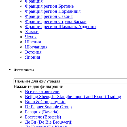
Франция
Франция,регион Бретань
Франция,регион Нормандия
Франция,регион Савойя
Франция,регион Страна Басков
Франция,регион Шампань-Арденны
Химки
Чехия
Швеция
Шотландия
Эстония
Япония
Изготовитель:
Нажмите для фильтрации
Все изготовители
Beijing Shengshi Xianghe Import and Export Trading
Brain & Company Ltd
Dr Pepper Snapple Group
Бавария (Bavaria)
Бостеелс (Bosteels)
Де Би (De Bie Brouwerij)