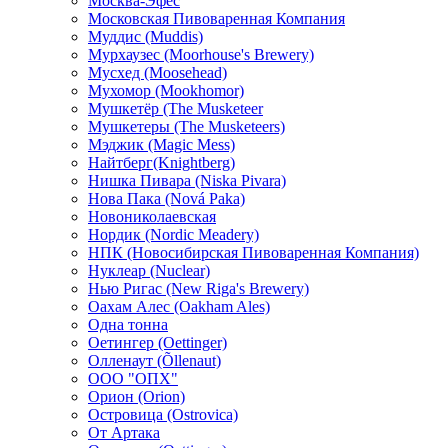
Москва-Эфес
Московская Пивоваренная Компания
Муддис (Muddis)
Мурхаузес (Moorhouse's Brewery)
Мусхед (Moosehead)
Мухомор (Mookhomor)
Мушкетёр (The Musketeer
Мушкетеры (The Musketeers)
Мэджик (Magic Mess)
Найтберг(Knightberg)
Нишка Пивара (Niska Pivara)
Нова Пака (Nová Paka)
Новониколаевская
Нордик (Nordic Meadery)
НПК (Новосибирская Пивоваренная Компания)
Нуклеар (Nuclear)
Нью Ригас (New Riga's Brewery)
Оахам Алес (Oakham Ales)
Одна тонна
Оетингер (Oettinger)
Олленаут (Õllenaut)
ООО "ОПХ"
Орион (Orion)
Островица (Ostrovica)
От Артака