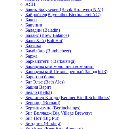
АЯН
Бавик Броуверей (Bavik Brouwerij N.V.)
Байройтер(Bayreuther Bierbrauerei AG)
Бакен
Бакунин
Баладин (Baladin)
Баланс (Brew Balance)
Бали Хай (Bali Hai)
Балтика
Бамблбир (Bumblebeer)
Баржа
Баркаизтеги ( Barkaiztegi)
Барнаульский молочный комбинат
Барнаульский Пивоваренный Завод(БПЗ)
Барон на бочке
Бат Эльс (Bath Ales)
Башня Варит
Белло (Bellot)
Берлинер Киндл (Berliner Kindl-Schultheiss)
Бернард (Bernard)
Бертинчампс (Bertinchamps)
Биг Вилладж(Big Village Brewery)
Биг Пот (Big Put)
Биндинг (Binding)
Бир Брос (Beer Bros Brewery)