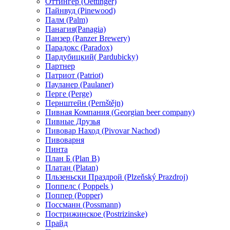
Оттингер (Oettinger)
Пайнвуд (Pinewood)
Палм (Palm)
Панагия(Panagia)
Панзер (Panzer Brewery)
Парадокс (Paradox)
Пардубицкий( Pardubicky)
Партнер
Патриот (Patriot)
Пауланер (Paulaner)
Перге (Perge)
Пернштейн (Pernštějn)
Пивная Компания (Georgian beer company)
Пивные Друзья
Пивовар Наход (Pivovar Nachod)
Пивоварня
Пинта
План Б (Plan B)
Платан (Platan)
Пльзеньски Праздрой (Plzeňský Prazdroj)
Поппелс ( Poppels )
Поппер (Popper)
Поссманн (Possmann)
Пострижинское (Postrizinske)
Прайд