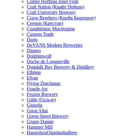
Colner Hofbrau Josef Fruh
Craft Nation (Крафт Нейшн)
Craft University Brewery
Crave Beerhero (Крейв Бирхироу)
Creston (Крестон)
Cuauhtémoc Moctezuma
Custom Trade
Dario
DeVANS Modern Breweries
Diageo
Dolphinwolf
Duche de Longueville
Dundalk Bay Brewery & Distillery
Elbfein
Elvan
Flying Dutchman
Fragile Art
Frozen Brewery
Gilde (Гильде)
Gisbelle
Great Altai
Green Street Brewery
Grupo Damm
Hammer Mill
HangzhouQiandaohuBeer