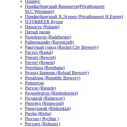
Примус
Прифатбрауэрай Винингер(Privatbrauerei
М.С.Wieninger)
Прифатбрауэрай Х.Эгерер (Privatbrauerei H.Egerer)
ПЭТ&BEER Кухня
Пюхасте (Puhaste)
Пятый океан
Радебергер (Radeberger)
Райвенкрафт (Ravencraft)
Ракетный город (Rocket City Brewery)
Растал (Rastal)
Реворт (Rewort)
Регент (Regent)
Реепбана (Reepbana)
Релоад Бревери (Reload Brewery)
Репаблик (Republic Brewery)
Ривертом
Ригеле (Riegele)
Риденбургер (Riedenburger)
Риджвэй (Ridgeway)
Рингвуд (Ringwood)
Ринкушкяй (Rinkuskiai)
Риоба (Rioba)
Рихтар ( Rychtar )
Рогозец (Rohozec)