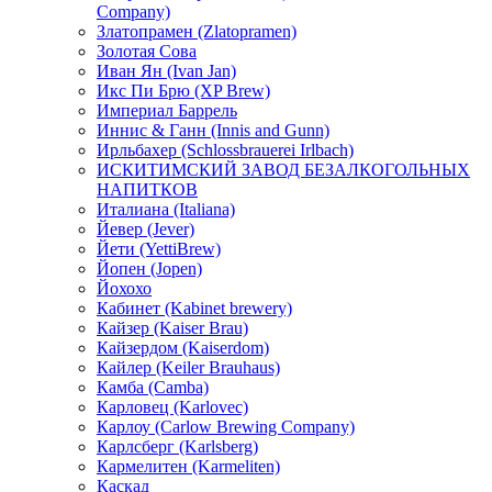
Company)
Златопрамен (Zlatopramen)
Золотая Сова
Иван Ян (Ivan Jan)
Икс Пи Брю (XP Brew)
Империал Баррель
Иннис & Ганн (Innis and Gunn)
Ирльбахер (Schlossbrauerei Irlbach)
ИСКИТИМСКИЙ ЗАВОД БЕЗАЛКОГОЛЬНЫХ
НАПИТКОВ
Италиана (Italiana)
Йевер (Jever)
Йети (YettiBrew)
Йопен (Jopen)
Йохохо
Кабинет (Kabinet brewery)
Кайзер (Kaiser Brau)
Кайзердом (Kaiserdom)
Кайлер (Keiler Brauhaus)
Камба (Camba)
Карловец (Karlovec)
Карлоу (Carlow Brewing Company)
Карлсберг (Karlsberg)
Кармелитен (Karmeliten)
Каскад