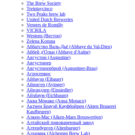
The Brew Society
Treintaycinco
Two Peaks brew lab
United Dutch Breweries
Vergers de Romilly
VICRILA
Westons (Вестон)
Zelena Koruna
Аббатство Валь-Дьё (Abbaye du Val-Dieu)
Аббей д'Ольн (Abbaye d'Aulne)
Августин (Augustine)
Августинер
Августинерброй (Augustiner-Brau)
Агросервис
Айбауэр (Eibauer)
Айингер (Ayinger)
Айнзидлер (Einsiedler)
Айхбаум (Eichbaum)
Аква Монако (Aqua Monaco)
Актиен Брауэй Кауфбойрен (Akten Brauerei
Kaufbeuren)
Алкен-Мас (Alken-Maes Brouwerijen)
Алтайский пивоваренный завод
Алтенбургер (Altenburger)
Алхимик (Alchemist Brew Lab)