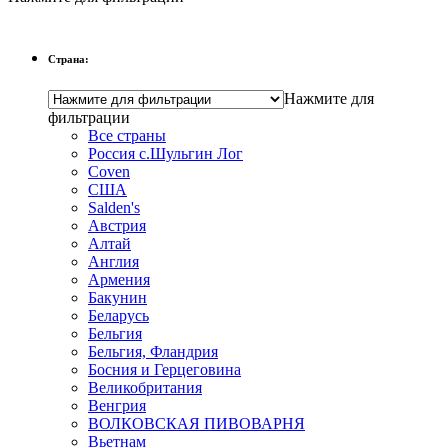
Страна:
Нажмите для
фильтрации
Все страны
Россия с.Шульгин Лог
Coven
CША
Salden's
Австрия
Алтай
Англия
Армения
Бакунин
Беларусь
Бельгия
Бельгия, Фландрия
Босния и Герцеговина
Великобритания
Венгрия
ВОЛКОВСКАЯ ПИВОВАРНЯ
Вьетнам