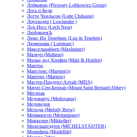
Лобковиц (Pivovary Lobkowicz Group)
Лось и Кедр
Лотте Чхильсон (Lotte Chilsung)
Лоулэндер ( Lowlander )
Лох-Несс (Loch Ness)
ЛюбовцевЪ
Люкс Ин Тенебрис (Lux in Tenebris)
Люминарк ( Luminarc)
Максельрайнер (Maxlrainer)
Малеур (Malheur)
Мальц энд Хопфен (Malz & Hopfen)
Мантра
Марстонс (Marston's)
Мартенс (Martens)
Мастер-Продукт-Алтай (МПА)
Маунт-Сен-Бернар (Mount Saint Bernard Abbey)
Мегапак
Медоварус (Medovarus)
Медоведов
Мелоди (Melody Brew)
Меммингер (Memminger)
Миккелер (Mikkeller)
Михельштэдтер (MICHELSTÄDTER)
Монкфиш (Monkfish)