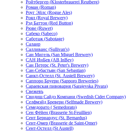
Ройтбергер (Klosterbrauerei Reutberg)
Роман (Roman)
Роуг Эйлс (Rogue Ales)
Роял (Royal Brewery)
Рэд Баттон (Red Button)
Рюве (Ruwet)
Сабеко (Sabeco)
Саботаж (Sabotage)
Салаир
Салливанс (Sullivan's)
Сан Мигель (San Miguel Brewery)
САН ИнБев (AB InBev)
Сан Петерс (St. Peter's Brewery)
Сан-Себастьян (San Sebastian)
Санкт-Остелл (St. Аustell Вrewery)
Саппоро Бруери (Sapporo Breweries)
Сараевская пивоварня (Sarajevska Pivara)
Свежевъ
Свидиш Сайдэ Компани (Swedish Cider Company)
Селфмэйд Бревери (Selfmade Brewery)
Семедорато ( Semedorato)
Сен Фёйен (Brasserie St-Feuillien)
Сент Бернардус (St. Bernardus)
Сент-Омер (Brasserie de Saint-Omer)
Сент-Остелл (St Austell)