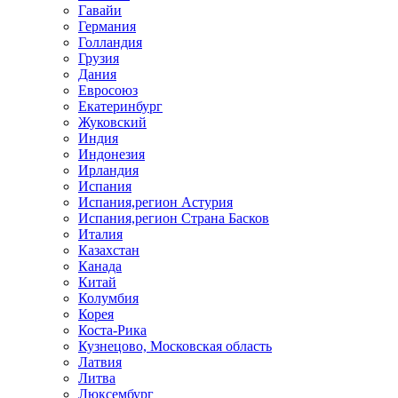
Гавайи
Германия
Голландия
Грузия
Дания
Евросоюз
Екатеринбург
Жуковский
Индия
Индонезия
Ирландия
Испания
Испания,регион Астурия
Испания,регион Страна Басков
Италия
Казахстан
Канада
Китай
Колумбия
Корея
Коста-Рика
Кузнецово, Московская область
Латвия
Литва
Люксембург