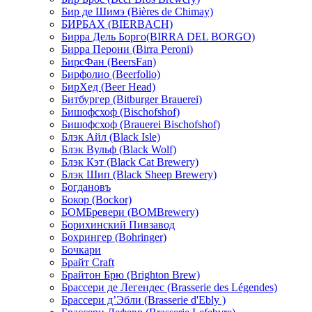
Бир де Шимэ (Bières de Chimay)
БИРБАХ (BIERBACH)
Бирра Дель Борго(BIRRA DEL BORGO)
Бирра Перони (Birra Peroni)
БирсФан (BeersFan)
Бирфолио (Beerfolio)
БирХед (Beer Head)
Битбургер (Bitburger Brauerei)
Бишофсхоф (Bischofshof)
Бишофсхоф (Brauerei Bischofshof)
Блэк Айл (Black Isle)
Блэк Вульф (Black Wolf)
Блэк Кэт (Black Cat Brewery)
Блэк Шип (Black Sheep Brewery)
Богдановъ
Бокор (Bockor)
БОМБревери (BOMBrewery)
Борихинский Пивзавод
Бохрингер (Bohringer)
Бочкари
Брайт Craft
Брайтон Брю (Brighton Brew)
Брассери де Легендес (Brasserie des Légendes)
Брассери д’Эбли (Brasserie d'Ebly )