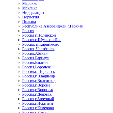
Марокко
Мексика
Нидерланды
Норвегия
Польша
Республика Азербайджан,г.Геокчай
Россия
Россия г.Полевской
Россия с.Шульгин Лог
Россия, п.Кардымово
Россия, Челябинск
Россия,Абакан
Россия,Барнаул
Россия,Видное
Россия,Воронеж
Россия,г. Подольск
Россия,г.Владимир
Россия,г.Волгоград
Россия,г.Вороне
Россия,г.Воронеж
Россия,г.Дедовск
Россия,г.Заречный
Россия,г.Искитим
Россия,г.Кемерово
Россия,г.Клин