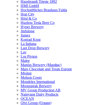
Hausbrandt Trieste 1892
HMI GmbH
Hochstiftliches Brauhaus Fulda
Hop City
Hösl & Co
Huzhou Tesla Beer Co
Hyper Brewery
Jinfulong
Jumex
Konrad Krug
La Italiana
Last Drop Brewery
Lav
Los Pivnos
Malee
Manfas Brewery (Манфас)
Mars Chocolate and Treats Europe
Mjolnir
Molson Coors
Mondelez International
Moonspeak Brewery
MV Group Production AB
Namyang Dairy Products
OCEAN
Olvi Group (Ольви)