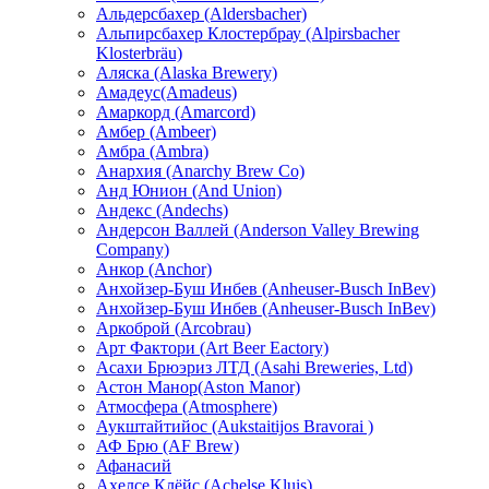
Альдерсбахер (Aldersbacher)
Альпирсбахер Клостербрау (Alpirsbacher
Klosterbräu)
Аляска (Alaska Brewery)
Амадеус(Amadeus)
Амаркорд (Amarcord)
Амбер (Ambeer)
Амбра (Ambra)
Анархия (Anarchy Brew Co)
Анд Юнион (And Union)
Андекс (Andechs)
Андерсон Валлей (Anderson Valley Brewing
Company)
Анкор (Anchor)
Анхойзер-Буш Инбев (Anheuser-Busch InBev)
Анхойзер-Буш Инбев (Anheuser-Busch InBev)
Аркоброй (Arcobrau)
Арт Фактори (Art Beer Eactory)
Асахи Брюэриз ЛТД (Asahi Breweries, Ltd)
Астон Манор(Aston Manor)
Атмосфера (Atmosphere)
Аукштайтийос (Aukstaitijos Bravorai )
АФ Брю (AF Brew)
Афанасий
Ахелсе Клёйс (Achelse Kluis)