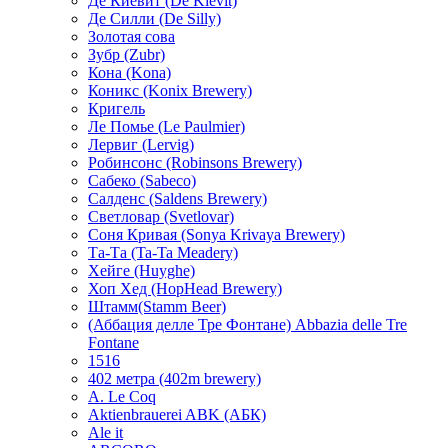
Де Киевит (De Kievit)
Де Силли (De Silly)
Золотая сова
Зубр (Zubr)
Кона (Kona)
Коникс (Konix Brewery)
Кригель
Ле Помье (Le Paulmier)
Лервиг (Lervig)
Робинсонс (Robinsons Brewery)
Сабеко (Sabeco)
Салденс (Saldens Brewery)
Светловар (Svetlovar)
Соня Кривая (Sonya Krivaya Brewery)
Та-Та (Ta-Ta Meadery)
Хейге (Huyghe)
Хоп Хед (HopHead Brewery)
Штамм(Stamm Beer)
(Аббация делле Тре Фонтане) Abbazia delle Tre
Fontane
1516
402 метра (402m brewery)
A. Le Coq
Aktienbrauerei ABK (АБК)
Ale it