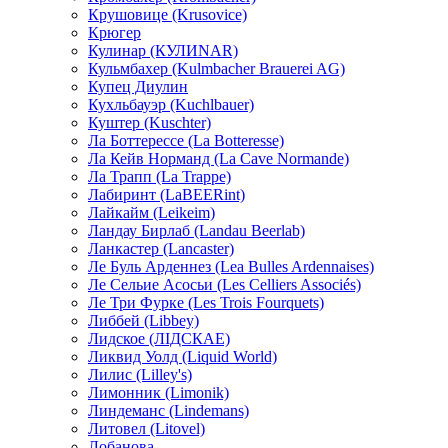
Крушовице (Krusovice)
Крюгер
Кулинар (КУЛИNAR)
Кульмбахер (Kulmbacher Brauerei AG)
Купец Диулин
Кухльбауэр (Kuchlbauer)
Куштер (Kuschter)
Ла Боттерессе (La Botteresse)
Ла Кейв Норманд (La Cave Normande)
Ла Трапп (La Trappe)
Лабиринт (LaBEERint)
Лайкайм (Leikeim)
Ландау Бирлаб (Landau Beerlab)
Ланкастер (Lancaster)
Ле Буль Арденнез (Lea Bulles Ardennaises)
Ле Сельие Асосьи (Les Celliers Associés)
Ле Три Фурке (Les Trois Fourquets)
Либбей (Libbey)
Лидское (ЛIДСКАЕ)
Ликвид Уолд (Liquid World)
Лилис (Lilley's)
Лимонник (Limonik)
Линдеманс (Lindemans)
Литовел (Litovel)
Лобанова