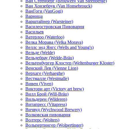
Ван Стеенберг (Brouwerij Van Steenberge)
Ван Хонзебрук (Van Honsebrouck)
ВанГоги (VanGogi)
Варница
Варштайнер (Warsteiner)
Василеостровская Пивоварня
Васильев
Ватерлоо (Waterloo)
Велка Морава (Velka Morava)
Веллс энд Янгс (Wells and Young's)
Вельде (Welde)
Вельдебрау (Welde-Bräu)
Вельтенбургер Клостер (Weltenburger Kloster)
Венский Лев (Vienne Lion)
Верхаге (Verhaeghe)
Вестмалле (Westmalle)
Вивен (Viven)
Виктори арт (Victory art brew)
Вилл Брой (Will-Bräu)
Вильдерен (Wilderen)
Витапресс (Vitapress)
Вичвуд (Wychwood Brewery)
Волковская пивоварня
Волтерс (Wolters)
Вольпертингер (Wolpertinger)