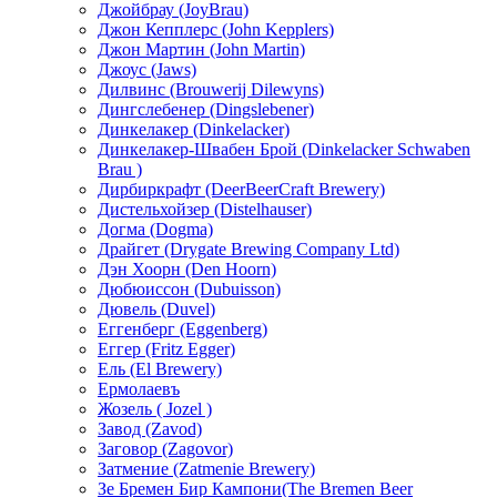
Джойбрау (JoyBrau)
Джон Кепплерс (John Kepplers)
Джон Мартин (John Martin)
Джоус (Jaws)
Дилвинс (Brouwerij Dilewyns)
Дингслебенер (Dingslebener)
Динкелакер (Dinkelacker)
Динкелакер-Швабен Брой (Dinkelacker Schwaben
Brau )
Дирбиркрафт (DeerBeerCraft Brewery)
Дистельхойзер (Distelhauser)
Догма (Dogma)
Драйгет (Drygate Brewing Company Ltd)
Дэн Хоорн (Den Hoorn)
Дюбюиссон (Dubuisson)
Дювель (Duvel)
Еггенберг (Eggenberg)
Еггер (Fritz Egger)
Ель (El Brewery)
Ермолаевъ
Жозель ( Jozel )
Завод (Zavod)
Заговор (Zagovor)
Затмение (Zatmenie Вrewery)
Зе Бремен Бир Кампони(The Bremen Beer