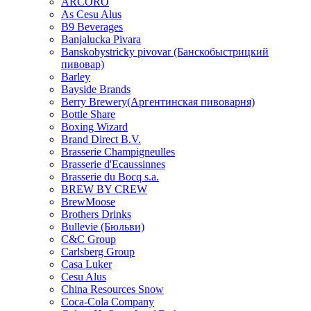
ARCORO
As Cesu Alus
B9 Beverages
Banjalucka Pivara
Banskobystricky pivovar (Банскобыстрицкий
пивовар)
Barley
Bayside Brands
Berry Brewery(Аргентинская пивоварня)
Bottle Share
Boxing Wizard
Brand Direct B.V.
Brasserie Champigneulles
Brasserie d'Ecaussinnes
Brasserie du Bocq s.a.
BREW BY CREW
BrewMoose
Brothers Drinks
Bullevie (Бюльви)
C&C Group
Carlsberg Group
Casa Luker
Cesu Alus
China Resources Snow
Coca-Cola Company