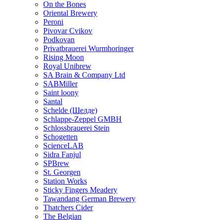
On the Bones
Oriental Brewery
Peroni
Pivovar Cvikov
Podkovan
Privatbrauerei Wurmhoringer
Rising Moon
Royal Unibrew
SA Brain & Company Ltd
SABMiller
Saint loony
Santal
Schelde (Шелде)
Schlappe-Zeppel GMBH
Schlossbrauerei Stein
Schogetten
ScienceLAB
Sidra Fanjul
SPBrew
St. Georgen
Station Works
Sticky Fingers Meadery
Tawandang German Brewery
Thatchers Cider
The Belgian