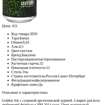
Цена:
421
Код товара:
3959
Тара:
Банка
Объем:
0,45
Алк:
4,5
Цвет:
светлое
Бренд:
Бакунин
Пастеризация:
непастеризованное
Расчетная горечь:
32
Начальная плотность:
12
Стиль:
Эль
Страна изготовитель:
Россия,Санкт-Петербург
Фильтрация:
нефильтрованное
Крафтовое пиво:
Да
Описание и характеристики
Golden Ale с сушеной аргентинской хурмой. Сварен для всех
любителей футбола к ЧМ 2014 года. Цвет золотистый.