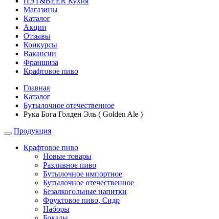
ПЭТ&BEER Кухня
Магазины
Каталог
Акции
Отзывы
Конкурсы
Вакансии
Франшиза
Крафтовое пиво
Главная
Каталог
Бутылочное отечественное
Рука Бога Голден Эль ( Golden Ale )
Продукция
Крафтовое пиво
Новые товары
Разливное пиво
Бутылочное импортное
Бутылочное отечественное
Безалкогольные напитки
Фруктовое пиво, Сидр
Наборы
Бокалы