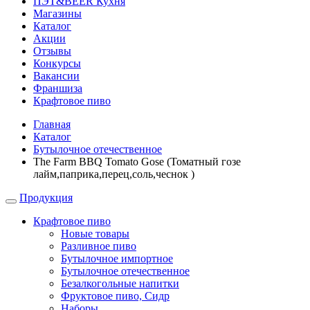
ПЭТ&BEER Кухня
Магазины
Каталог
Акции
Отзывы
Конкурсы
Вакансии
Франшиза
Крафтовое пиво
Главная
Каталог
Бутылочное отечественное
The Farm BBQ Tomato Gose (Томатный гозе
лайм,паприка,перец,соль,чеснок )
Продукция
Крафтовое пиво
Новые товары
Разливное пиво
Бутылочное импортное
Бутылочное отечественное
Безалкогольные напитки
Фруктовое пиво, Сидр
Наборы