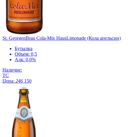
St. GeorgenBrau Cola-Mix HausLimonade (Кола апельсин)
Бутылка
Объем: 0,5
Алк: 0,0%
Наличие:
ТС
Цена:
246
150