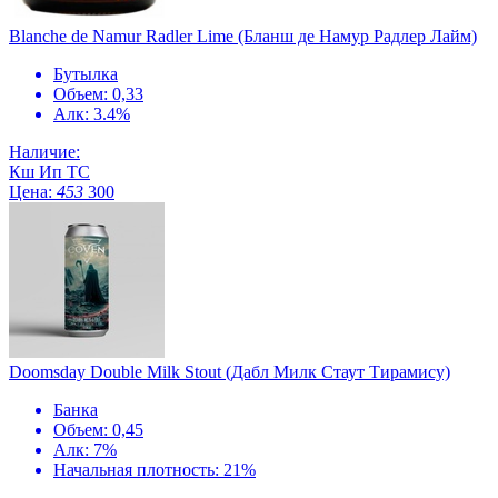
Blanche de Namur Radler Lime (Бланш де Намур Радлер Лайм)
Бутылка
Объем: 0,33
Алк: 3.4%
Наличие:
Кш
Ип
ТС
Цена:
453
300
Doomsday Double Milk Stout (Дабл Милк Стаут Тирамису)
Банка
Объем: 0,45
Алк: 7%
Начальная плотность: 21%