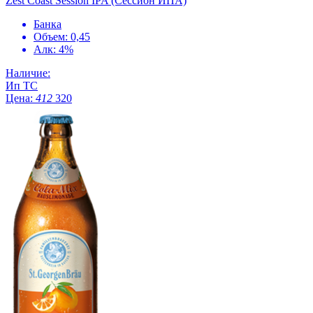
Zest Coast Session IPA (Сессион ИПА)
Банка
Объем: 0,45
Алк: 4%
Наличие:
Ип
ТС
Цена:
412
320