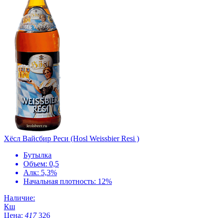
Хёсл Вайсбир Реси (Hosl Weissbier Resi )
Бутылка
Объем: 0,5
Алк: 5,3%
Начальная плотность: 12%
Наличие:
Кш
Цена:
417
326