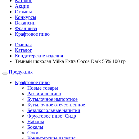
Каталог
Акции
Отзывы
Конкурсы
Вакансии
Франшиза
Крафтовое пиво
Главная
Каталог
Кондитерские изделия
Темный шоколад Milka Extra Cocoa Dark 55% 100 гр
Продукция
Крафтовое пиво
Новые товары
Разливное пиво
Бутылочное импортное
Бутылочное отечественное
Безалкогольные напитки
Фруктовое пиво, Сидр
Наборы
Бокалы
Соки
Кондитерские изделия