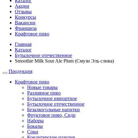
Каталог
Акции
Отзывы
Конкурсы
Вакансии
Франшиза
Крафтовое пиво
Главная
Каталог
Бутылочное отечественное
Smoothie Milk Sour Ale Plum (Смузи Эль слива)
Продукция
Крафтовое пиво
Новые товары
Разливное пиво
Бутылочное импортное
Бутылочное отечественное
Безалкогольные напитки
Фруктовое пиво, Сидр
Наборы
Бокалы
Соки
Кондитерские изделия