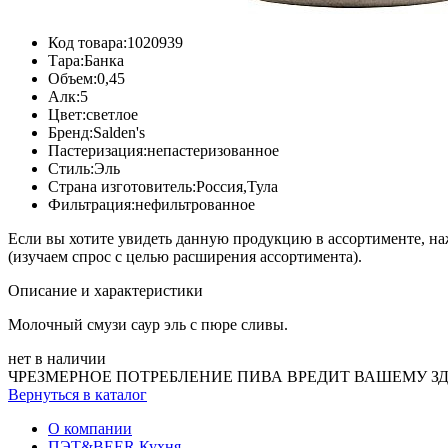
Код товара:
1020939
Тара:
Банка
Объем:
0,45
Алк:
5
Цвет:
светлое
Бренд:
Salden's
Пастеризация:
непастеризованное
Стиль:
Эль
Страна изготовитель:
Россия,Тула
Фильтрация:
нефильтрованное
Если вы хотите увидеть данную продукцию в ассортименте, н
(изучаем спрос с целью расширения ассортимента).
Описание и характеристики
Молочный смузи саур эль с пюре сливы.
нет в наличии
ЧРЕЗМЕРНОЕ ПОТРЕБЛЕНИЕ ПИВА ВРЕДИТ ВАШЕМУ З
Вернуться в каталог
О компании
ПЭТ&BEER Кухня