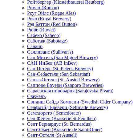
Ройтбергер (Klosterbrauerei Reutberg)
Роман (Roman)
Роуг Эйлс (Rogue Ales)
Роял (Royal Brewery)
Рэд Баттон (Red Button)
Рюве (Ruwet)
Сабеко (Sabeco)
Саботаж (Sabotage)
Салаир
Салливанс (Sullivan's)
Сан Мигель (San Miguel Brewery)
САН ИнБев (AB InBev)
Сан Петерс (St. Peter's Brewery)
Сан-Себастьян (San Sebastian)
Санкт-Остелл (St. Аustell Вrewery)
Саппоро Бруери (Sapporo Breweries)
Сараевская пивоварня (Sarajevska Pivara)
Свежевъ
Свидиш Сайдэ Компани (Swedish Cider Company)
Селфмэйд Бревери (Selfmade Brewery)
Семедорато ( Semedorato)
Сен Фёйен (Brasserie St-Feuillien)
Сент Бернардус (St. Bernardus)
Сент-Омер (Brasserie de Saint-Omer)
Сент-Остелл (St Austell)