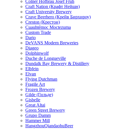
Colner Hofbrau Josef Fruh
Craft Nation (Крафт Нейшн)
Craft University Brewery
Crave Beerhero (Крейв Бирхироу)
Creston (Крестон)
Cuauhtémoc Moctezuma
Custom Trade
Dario
DeVANS Modern Breweries
Diageo
Dolphinwolf
Duche de Longueville
Dundalk Bay Brewery & Distillery
Elbfein
Elvan
Flying Dutchman
Fragile Art
Frozen Brewery
Gilde (Гильде)
Gisbelle
Great Altai
Green Street Brewery
Grupo Damm
Hammer Mill
HangzhouQiandaohuBeer