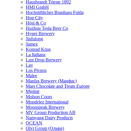
Hausbrandt Trieste 1892
HMI GmbH
Hochstiftliches Brauhaus Fulda
Hop City
Hösl & Co
Huzhou Tesla Beer Co
Hyper Brewery
Jinfulong
Jumex
Konrad Krug
La Italiana
Last Drop Brewery
Lav
Los Pivnos
Malee
Manfas Brewery (Манфас)
Mars Chocolate and Treats Europe
Mjolnir
Molson Coors
Mondelez International
Moonspeak Brewery
MV Group Production AB
Namyang Dairy Products
OCEAN
Olvi Group (Ольви)