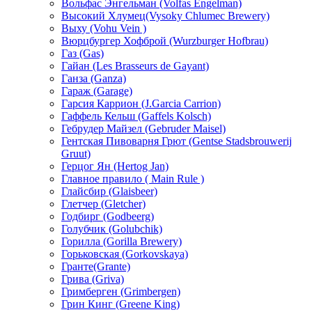
Вольфас Энгельман (Volfas Engelman)
Высокий Хлумец(Vysoky Chlumec Brewery)
Выху (Vohu Vein )
Вюрцбургер Хофброй (Wurzburger Hofbrau)
Газ (Gas)
Гайан (Les Brasseurs de Gayant)
Ганза (Ganza)
Гараж (Garage)
Гарсия Каррион (J.Garcia Carrion)
Гаффель Кельш (Gaffels Kolsch)
Гебрудер Майзел (Gebruder Maisel)
Гентская Пивоварня Грют (Gentse Stadsbrouwerij
Gruut)
Герцог Ян (Hеrtog Jan)
Главное правило ( Main Rule )
Глайсбир (Glaisbeer)
Глетчер (Gletcher)
Годбирг (Godbeerg)
Голубчик (Golubchik)
Горилла (Gorilla Brewery)
Горьковская (Gorkovskaya)
Гранте(Grante)
Грива (Griva)
Гримберген (Grimbergen)
Грин Кинг (Greene King)