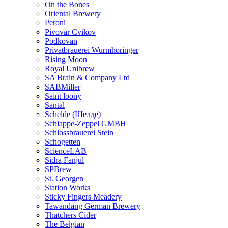
On the Bones
Oriental Brewery
Peroni
Pivovar Cvikov
Podkovan
Privatbrauerei Wurmhoringer
Rising Moon
Royal Unibrew
SA Brain & Company Ltd
SABMiller
Saint loony
Santal
Schelde (Шелде)
Schlappe-Zeppel GMBH
Schlossbrauerei Stein
Schogetten
ScienceLAB
Sidra Fanjul
SPBrew
St. Georgen
Station Works
Sticky Fingers Meadery
Tawandang German Brewery
Thatchers Cider
The Belgian