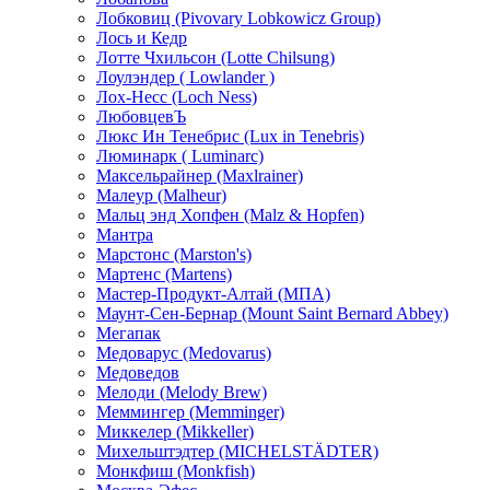
Лобковиц (Pivovary Lobkowicz Group)
Лось и Кедр
Лотте Чхильсон (Lotte Chilsung)
Лоулэндер ( Lowlander )
Лох-Несс (Loch Ness)
ЛюбовцевЪ
Люкс Ин Тенебрис (Lux in Tenebris)
Люминарк ( Luminarc)
Максельрайнер (Maxlrainer)
Малеур (Malheur)
Мальц энд Хопфен (Malz & Hopfen)
Мантра
Марстонс (Marston's)
Мартенс (Martens)
Мастер-Продукт-Алтай (МПА)
Маунт-Сен-Бернар (Mount Saint Bernard Abbey)
Мегапак
Медоварус (Medovarus)
Медоведов
Мелоди (Melody Brew)
Меммингер (Memminger)
Миккелер (Mikkeller)
Михельштэдтер (MICHELSTÄDTER)
Монкфиш (Monkfish)