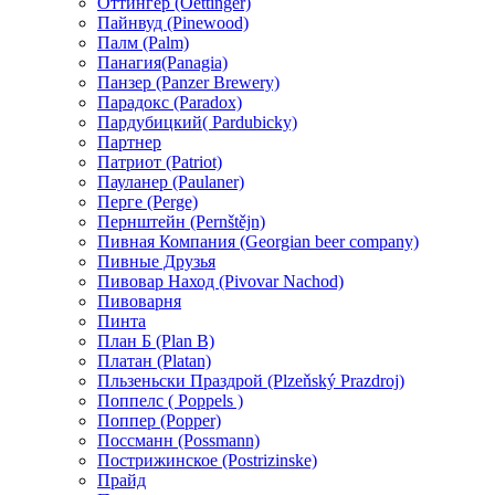
Оттингер (Oettinger)
Пайнвуд (Pinewood)
Палм (Palm)
Панагия(Panagia)
Панзер (Panzer Brewery)
Парадокс (Paradox)
Пардубицкий( Pardubicky)
Партнер
Патриот (Patriot)
Пауланер (Paulaner)
Перге (Perge)
Пернштейн (Pernštějn)
Пивная Компания (Georgian beer company)
Пивные Друзья
Пивовар Наход (Pivovar Nachod)
Пивоварня
Пинта
План Б (Plan B)
Платан (Platan)
Пльзеньски Праздрой (Plzeňský Prazdroj)
Поппелс ( Poppels )
Поппер (Popper)
Поссманн (Possmann)
Пострижинское (Postrizinske)
Прайд