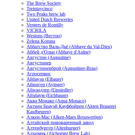
The Brew Society
Treintaycinco
Two Peaks brew lab
United Dutch Breweries
Vergers de Romilly
VICRILA
Westons (Вестон)
Zelena Koruna
Аббатство Валь-Дьё (Abbaye du Val-Dieu)
Аббей д'Ольн (Abbaye d'Aulne)
Августин (Augustine)
Августинер
Августинерброй (Augustiner-Brau)
Агросервис
Айбауэр (Eibauer)
Айингер (Ayinger)
Айнзидлер (Einsiedler)
Айхбаум (Eichbaum)
Аква Монако (Aqua Monaco)
Актиен Брауэй Кауфбойрен (Akten Brauerei
Kaufbeuren)
Алкен-Мас (Alken-Maes Brouwerijen)
Алтайский пивоваренный завод
Алтенбургер (Altenburger)
Алхимик (Alchemist Brew Lab)