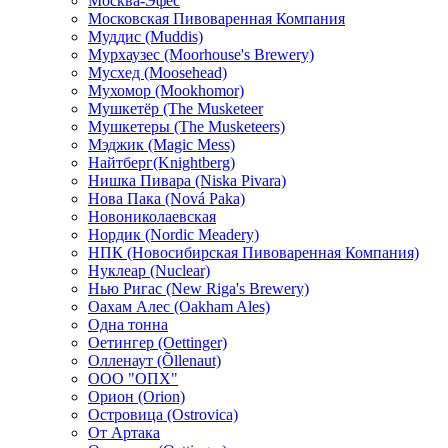
Москва-Эфес
Московская Пивоваренная Компания
Муддис (Muddis)
Мурхаузес (Moorhouse's Brewery)
Мусхед (Moosehead)
Мухомор (Mookhomor)
Мушкетёр (The Musketeer
Мушкетеры (The Musketeers)
Мэджик (Magic Mess)
Найтберг(Knightberg)
Нишка Пивара (Niska Pivara)
Нова Пака (Nová Paka)
Новониколаевская
Нордик (Nordic Meadery)
НПК (Новосибирская Пивоваренная Компания)
Нуклеар (Nuclear)
Нью Ригас (New Riga's Brewery)
Оахам Алес (Oakham Ales)
Одна тонна
Оетингер (Oettinger)
Олленаут (Õllenaut)
ООО "ОПХ"
Орион (Orion)
Островица (Ostrovica)
От Артака