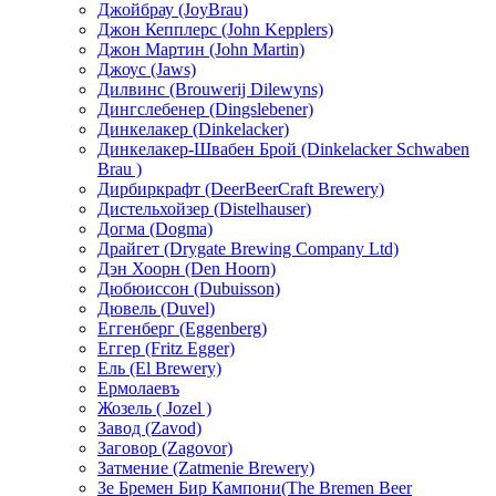
Джойбрау (JoyBrau)
Джон Кепплерс (John Kepplers)
Джон Мартин (John Martin)
Джоус (Jaws)
Дилвинс (Brouwerij Dilewyns)
Дингслебенер (Dingslebener)
Динкелакер (Dinkelacker)
Динкелакер-Швабен Брой (Dinkelacker Schwaben
Brau )
Дирбиркрафт (DeerBeerCraft Brewery)
Дистельхойзер (Distelhauser)
Догма (Dogma)
Драйгет (Drygate Brewing Company Ltd)
Дэн Хоорн (Den Hoorn)
Дюбюиссон (Dubuisson)
Дювель (Duvel)
Еггенберг (Eggenberg)
Еггер (Fritz Egger)
Ель (El Brewery)
Ермолаевъ
Жозель ( Jozel )
Завод (Zavod)
Заговор (Zagovor)
Затмение (Zatmenie Вrewery)
Зе Бремен Бир Кампони(The Bremen Beer