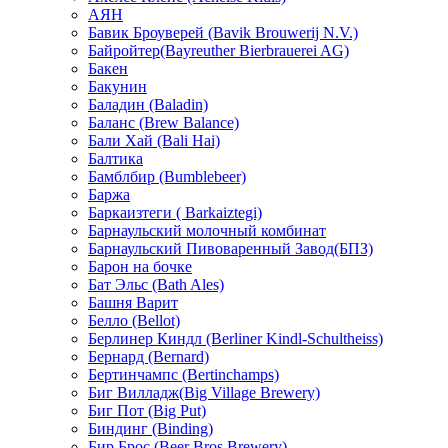
АЯН
Бавик Броуверей (Bavik Brouwerij N.V.)
Байройтер(Bayreuther Bierbrauerei AG)
Бакен
Бакунин
Баладин (Baladin)
Баланс (Brew Balance)
Бали Хай (Bali Hai)
Балтика
Бамблбир (Bumblebeer)
Баржа
Баркаизтеги ( Barkaiztegi)
Барнаульский молочный комбинат
Барнаульский Пивоваренный Завод(БПЗ)
Барон на бочке
Бат Эльс (Bath Ales)
Башня Варит
Белло (Bellot)
Берлинер Киндл (Berliner Kindl-Schultheiss)
Бернард (Bernard)
Бертинчампс (Bertinchamps)
Биг Вилладж(Big Village Brewery)
Биг Пот (Big Put)
Биндинг (Binding)
Бир Брос (Beer Bros Brewery)