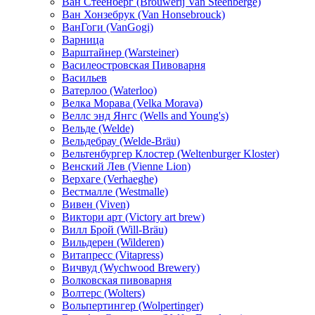
Ван Стеенберг (Brouwerij Van Steenberge)
Ван Хонзебрук (Van Honsebrouck)
ВанГоги (VanGogi)
Варница
Варштайнер (Warsteiner)
Василеостровская Пивоварня
Васильев
Ватерлоо (Waterloo)
Велка Морава (Velka Morava)
Веллс энд Янгс (Wells and Young's)
Вельде (Welde)
Вельдебрау (Welde-Bräu)
Вельтенбургер Клостер (Weltenburger Kloster)
Венский Лев (Vienne Lion)
Верхаге (Verhaeghe)
Вестмалле (Westmalle)
Вивен (Viven)
Виктори арт (Victory art brew)
Вилл Брой (Will-Bräu)
Вильдерен (Wilderen)
Витапресс (Vitapress)
Вичвуд (Wychwood Brewery)
Волковская пивоварня
Волтерс (Wolters)
Вольпертингер (Wolpertinger)