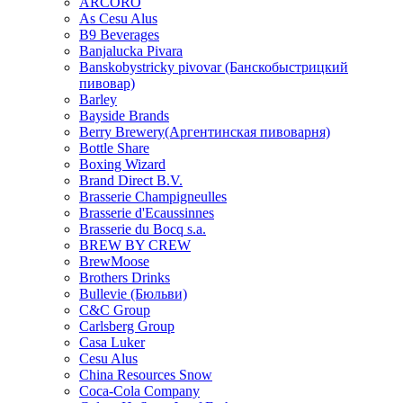
ARCORO
As Cesu Alus
B9 Beverages
Banjalucka Pivara
Banskobystricky pivovar (Банскобыстрицкий
пивовар)
Barley
Bayside Brands
Berry Brewery(Аргентинская пивоварня)
Bottle Share
Boxing Wizard
Brand Direct B.V.
Brasserie Champigneulles
Brasserie d'Ecaussinnes
Brasserie du Bocq s.a.
BREW BY CREW
BrewMoose
Brothers Drinks
Bullevie (Бюльви)
C&C Group
Carlsberg Group
Casa Luker
Cesu Alus
China Resources Snow
Coca-Cola Company