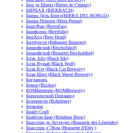
Бир де Шимэ (Bières de Chimay)
БИРБАХ (BIERBACH)
Бирра Дель Борго(BIRRA DEL BORGO)
Бирра Перони (Birra Peroni)
БирсФан (BeersFan)
Бирфолио (Beerfolio)
БирХед (Beer Head)
Битбургер (Bitburger Brauerei)
Бишофсхоф (Bischofshof)
Бишофсхоф (Brauerei Bischofshof)
Блэк Айл (Black Isle)
Блэк Вульф (Black Wolf)
Блэк Кэт (Black Cat Brewery)
Блэк Шип (Black Sheep Brewery)
Богдановъ
Бокор (Bockor)
БОМБревери (BOMBrewery)
Борихинский Пивзавод
Бохрингер (Bohringer)
Бочкари
Брайт Craft
Брайтон Брю (Brighton Brew)
Брассери де Легендес (Brasserie des Légendes)
Брассери д’Эбли (Brasserie d'Ebly )