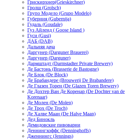
Грискирхнер(Grieskirchner)
Гролш (Grolsch)
Групо Модело (Grupo Modelo)
Губерния (Gubernija)
Гудаль (Goudale)
Гуз Айленд ( Goose Island )
Гуси (Gusi)
ДАБ (DAB)
Дальняя дача
Даргунер (Darguner Brauerei)
Даргунер (Darguner)
Дармштадт (Darmstadter Private Brewery)
Де Бастонь (Brasserie de Bastogne)
Де Блок (De Block)
Де Брабандере (Brouwerij De Brabandere)
Де Глазен Торен (De Glazen Toren Brewery)
Де Дохтер Ван Де Коренар (De Dochter van de
Korenaar)
Де Молен (De Molen)
Де Трох (De Troch)
Де Халве Маан (De Halve Maan)
Дед Бинокль
Демидовские пивоварни
Деннингхоффc (Denninghoffs)
Дженнингс (Jennings)