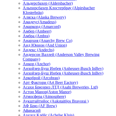
Альдерсбахер (Aldersbacher)
Альпирсбахер Клостербрау (Alpirsbacher
Klosterbräu)
Аляска (Alaska Brewery)
Амадеус(Amadeus)
Амаркорд (Amarcord)
Амбер (Ambeer)
Амбра (Ambra)
Анархия (Anarchy Brew Co)
Анд Юнион (And Union)
Андекс (Andechs)
Андерсон Валлей (Anderson Valley Brewing
Company)
Анкор (Anchor)
Анхойзер-Буш Инбев (Anheuser-Busch InBev)
Анхойзер-Буш Инбев (Anheuser-Busch InBev)
Аркоброй (Arcobrau)
Арт Фактори (Art Beer Eactory)
Асахи Брюэриз ЛТД (Asahi Breweries, Ltd)
Астон Манор(Aston Manor)
Атмосфера (Atmosphere)
Аукштайтийос (Aukstaitijos Bravorai )
АФ Брю (AF Brew)
Афанасий
Ахелсе Клёйс (Achelse Kluis)