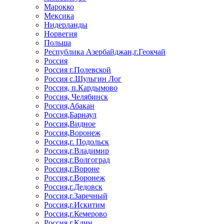
Марокко
Мексика
Нидерланды
Норвегия
Польша
Республика Азербайджан,г.Геокчай
Россия
Россия г.Полевской
Россия с.Шульгин Лог
Россия, п.Кардымово
Россия, Челябинск
Россия,Абакан
Россия,Барнаул
Россия,Видное
Россия,Воронеж
Россия,г. Подольск
Россия,г.Владимир
Россия,г.Волгоград
Россия,г.Вороне
Россия,г.Воронеж
Россия,г.Дедовск
Россия,г.Заречный
Россия,г.Искитим
Россия,г.Кемерово
Россия,г.Клин