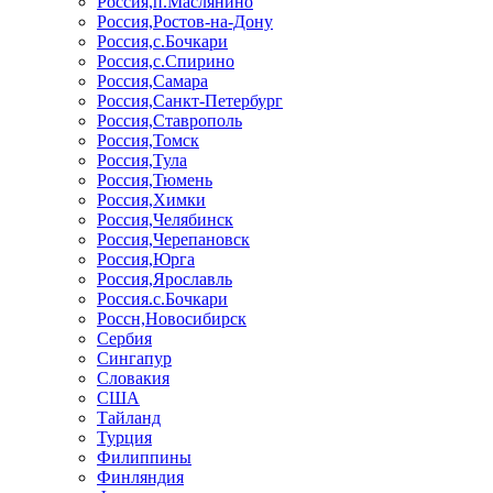
Россия,п.Маслянино
Россия,Ростов-на-Дону
Россия,с.Бочкари
Россия,с.Спирино
Россия,Самара
Россия,Санкт-Петербург
Россия,Ставрополь
Россия,Томск
Россия,Тула
Россия,Тюмень
Россия,Химки
Россия,Челябинск
Россия,Черепановск
Россия,Юрга
Россия,Ярославль
Россия.с.Бочкари
Россн,Новосибирск
Сербия
Сингапур
Словакия
США
Тайланд
Турция
Филиппины
Финляндия