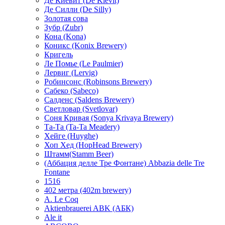
Де Киевит (De Kievit)
Де Силли (De Silly)
Золотая сова
Зубр (Zubr)
Кона (Kona)
Коникс (Konix Brewery)
Кригель
Ле Помье (Le Paulmier)
Лервиг (Lervig)
Робинсонс (Robinsons Brewery)
Сабеко (Sabeco)
Салденс (Saldens Brewery)
Светловар (Svetlovar)
Соня Кривая (Sonya Krivaya Brewery)
Та-Та (Ta-Ta Meadery)
Хейге (Huyghe)
Хоп Хед (HopHead Brewery)
Штамм(Stamm Beer)
(Аббация делле Тре Фонтане) Abbazia delle Tre
Fontane
1516
402 метра (402m brewery)
A. Le Coq
Aktienbrauerei ABK (АБК)
Ale it