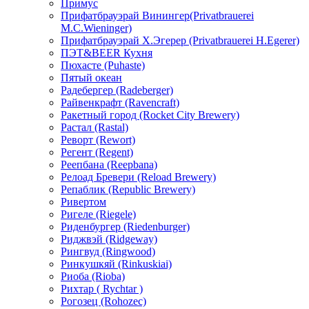
Примус
Прифатбрауэрай Винингер(Privatbrauerei
М.С.Wieninger)
Прифатбрауэрай Х.Эгерер (Privatbrauerei H.Egerer)
ПЭТ&BEER Кухня
Пюхасте (Puhaste)
Пятый океан
Радебергер (Radeberger)
Райвенкрафт (Ravencraft)
Ракетный город (Rocket City Brewery)
Растал (Rastal)
Реворт (Rewort)
Регент (Regent)
Реепбана (Reepbana)
Релоад Бревери (Reload Brewery)
Репаблик (Republic Brewery)
Ривертом
Ригеле (Riegele)
Риденбургер (Riedenburger)
Риджвэй (Ridgeway)
Рингвуд (Ringwood)
Ринкушкяй (Rinkuskiai)
Риоба (Rioba)
Рихтар ( Rychtar )
Рогозец (Rohozec)