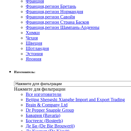
Франция
Франция,регион Бретань
Франция,регион Нормандия
Франция,регион Савойя
Франция,регион Страна Басков
Франция,регион Шампань-Арденны
Химки
Чехия
Швеция
Шотландия
Эстония
Япония
Изготовитель:
Нажмите для фильтрации
Все изготовители
Beijing Shengshi Xianghe Import and Export Trading
Brain & Company Ltd
Dr Pepper Snapple Group
Бавария (Bavaria)
Бостеелс (Bosteels)
Де Би (De Bie Brouwerij)