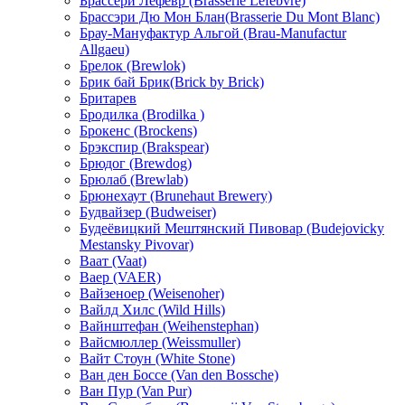
Брассери Лефевр (Brasserie Lefebvre)
Брассэри Дю Мон Блан(Brasserie Du Mont Blanc)
Брау-Мануфактур Альгой (Brau-Manufactur
Allgaeu)
Брелок (Brewlok)
Брик бай Брик(Brick by Brick)
Бритарев
Бродилка (Brodilka )
Брокенс (Brockens)
Брэкспир (Brakspear)
Брюдог (Brewdog)
Брюлаб (Brewlab)
Брюнехаут (Brunehaut Brewery)
Будвайзер (Budweiser)
Будеёвицкий Мештянский Пивовар (Budejovicky
Mestansky Pivovar)
Ваат (Vaat)
Ваер (VAER)
Вайзеноер (Weisenoher)
Вайлд Хилс (Wild Hills)
Вайнштефан (Weihenstephan)
Вайсмюллер (Weissmuller)
Вайт Стоун (White Stone)
Ван ден Боссе (Van den Bossche)
Ван Пур (Van Pur)