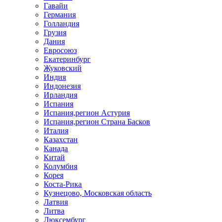
Гавайи
Германия
Голландия
Грузия
Дания
Евросоюз
Екатеринбург
Жуковский
Индия
Индонезия
Ирландия
Испания
Испания,регион Астурия
Испания,регион Страна Басков
Италия
Казахстан
Канада
Китай
Колумбия
Корея
Коста-Рика
Кузнецово, Московская область
Латвия
Литва
Люксембург