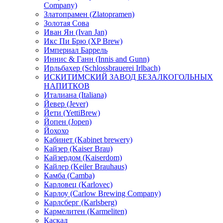
Company)
Златопрамен (Zlatopramen)
Золотая Сова
Иван Ян (Ivan Jan)
Икс Пи Брю (XP Brew)
Империал Баррель
Иннис & Ганн (Innis and Gunn)
Ирльбахер (Schlossbrauerei Irlbach)
ИСКИТИМСКИЙ ЗАВОД БЕЗАЛКОГОЛЬНЫХ
НАПИТКОВ
Италиана (Italiana)
Йевер (Jever)
Йети (YettiBrew)
Йопен (Jopen)
Йохохо
Кабинет (Kabinet brewery)
Кайзер (Kaiser Brau)
Кайзердом (Kaiserdom)
Кайлер (Keiler Brauhaus)
Камба (Camba)
Карловец (Karlovec)
Карлоу (Carlow Brewing Company)
Карлсберг (Karlsberg)
Кармелитен (Karmeliten)
Каскад