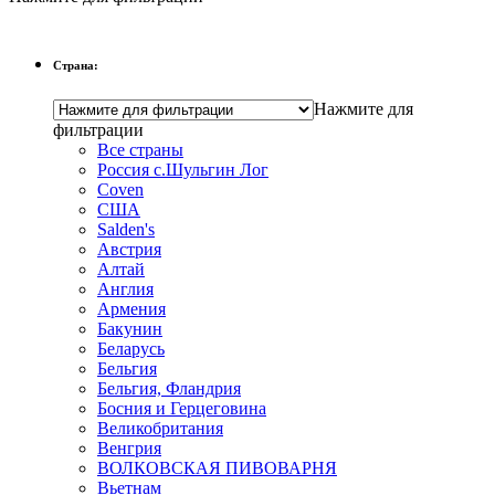
Страна:
Нажмите для
фильтрации
Все страны
Россия с.Шульгин Лог
Coven
CША
Salden's
Австрия
Алтай
Англия
Армения
Бакунин
Беларусь
Бельгия
Бельгия, Фландрия
Босния и Герцеговина
Великобритания
Венгрия
ВОЛКОВСКАЯ ПИВОВАРНЯ
Вьетнам