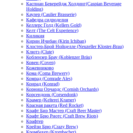
Каспиан Беверейдж Холдинг(Caspian Beverage
Holding)
Каулер (Caulier Brasserie)
Кафедра сидроделия
Келлерс Голд (Kellers Gold)
Келт (The Celt Experience)
Киликия
Кирин Ичибан (Kirin Ichiban)
Клостер-Брой Нойцелле (Neuzeller Kloster-Brau)
Клютэ (Clute)
Коблензер Брау (Koblenzer Bräu)
Ковен (Coven)
Кожевниково
Кома (Coma Brewery)
Комрад (Comrade Ales)
Конрад (Konrad)
Корниш Орчардс (Cornish Orchards)
Корсендонк (Corsendonk)
Крамер (Kelterei Kramer)
Красная ракета (Red Rocket)
Крафт Бир Мастер (Craft Beer Master)
Крафт Брю Риотс (Craft Brew Riots)
Крафтер
Крейзи Брю (Crazy Brew)
Кромбахер (Krombacher)