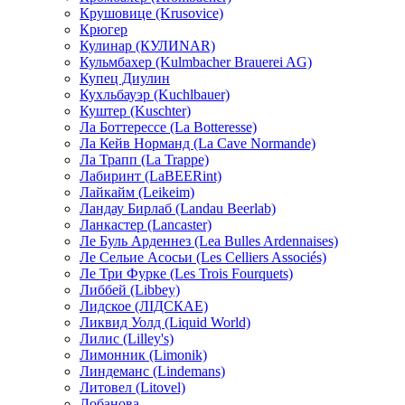
Крушовице (Krusovice)
Крюгер
Кулинар (КУЛИNAR)
Кульмбахер (Kulmbacher Brauerei AG)
Купец Диулин
Кухльбауэр (Kuchlbauer)
Куштер (Kuschter)
Ла Боттерессе (La Botteresse)
Ла Кейв Норманд (La Cave Normande)
Ла Трапп (La Trappe)
Лабиринт (LaBEERint)
Лайкайм (Leikeim)
Ландау Бирлаб (Landau Beerlab)
Ланкастер (Lancaster)
Ле Буль Арденнез (Lea Bulles Ardennaises)
Ле Сельие Асосьи (Les Celliers Associés)
Ле Три Фурке (Les Trois Fourquets)
Либбей (Libbey)
Лидское (ЛIДСКАЕ)
Ликвид Уолд (Liquid World)
Лилис (Lilley's)
Лимонник (Limonik)
Линдеманс (Lindemans)
Литовел (Litovel)
Лобанова