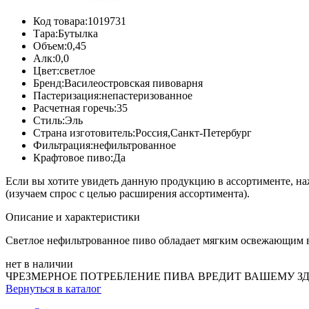
Код товара:
1019731
Тара:
Бутылка
Объем:
0,45
Алк:
0,0
Цвет:
светлое
Бренд:
Василеостровская пивоварня
Пастеризация:
непастеризованное
Расчетная горечь:
35
Стиль:
Эль
Страна изготовитель:
Россия,Санкт-Петербург
Фильтрация:
нефильтрованное
Крафтовое пиво:
Да
Если вы хотите увидеть данную продукцию в ассортименте, н
(изучаем спрос с целью расширения ассортимента).
Описание и характеристики
Светлое нефильтрованное пиво обладает мягким освежающим в
нет в наличии
ЧРЕЗМЕРНОЕ ПОТРЕБЛЕНИЕ ПИВА ВРЕДИТ ВАШЕМУ З
Вернуться в каталог