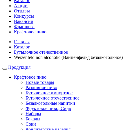
Каталог
Акции
Отзывы
Конкурсы
Вакансии
Франшиза
Крафтовое пиво
Главная
Каталог
Бутылочное отечественное
Weizenfeld non alcoholic (Вайценфельд безалкогольное)
Продукция
Крафтовое пиво
Новые товары
Разливное пиво
Бутылочное импортное
Бутылочное отечественное
Безалкогольные напитки
Фруктовое пиво, Сидр
Наборы
Бокалы
Соки
Кондитерские изделия