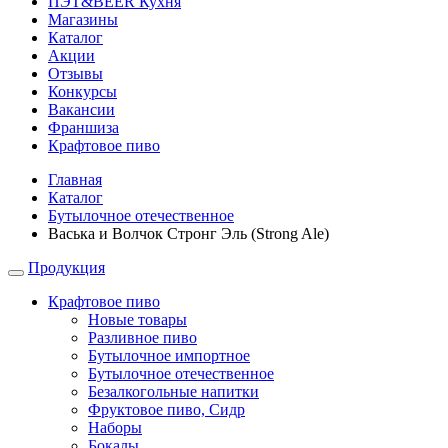
ПЭТ&BEER Кухня
Магазины
Каталог
Акции
Отзывы
Конкурсы
Вакансии
Франшиза
Крафтовое пиво
Главная
Каталог
Бутылочное отечественное
Васька и Волчок Стронг Эль (Strong Ale)
Продукция
Крафтовое пиво
Новые товары
Разливное пиво
Бутылочное импортное
Бутылочное отечественное
Безалкогольные напитки
Фруктовое пиво, Сидр
Наборы
Бокалы