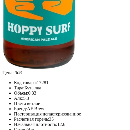
Цена:
303
Код товара:
17281
Тара:
Бутылка
Объем:
0,33
Алк:
5,3
Цвет:
светлое
Бренд:
AF Brew
Пастеризация:
непастеризованное
Расчетная горечь:
35
Начальная плотность:
12.6
Стиль:
Эль