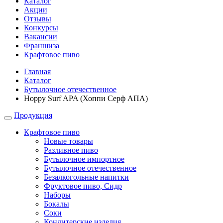
Каталог
Акции
Отзывы
Конкурсы
Вакансии
Франшиза
Крафтовое пиво
Главная
Каталог
Бутылочное отечественное
Hoppy Surf APA (Хоппи Серф АПА)
Продукция
Крафтовое пиво
Новые товары
Разливное пиво
Бутылочное импортное
Бутылочное отечественное
Безалкогольные напитки
Фруктовое пиво, Сидр
Наборы
Бокалы
Соки
Кондитерские изделия