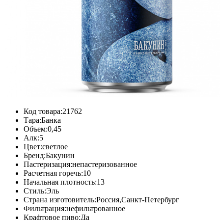
Код товара:
21762
Тара:
Банка
Объем:
0,45
Алк:
5
Цвет:
светлое
Бренд:
Бакунин
Пастеризация:
непастеризованное
Расчетная горечь:
10
Начальная плотность:
13
Стиль:
Эль
Страна изготовитель:
Россия,Санкт-Петербург
Фильтрация:
нефильтрованное
Крафтовое пиво:
Да