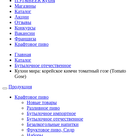
ПЭТ&BEER Кухня
Магазины
Каталог
Акции
Отзывы
Конкурсы
Вакансии
Франшиза
Крафтовое пиво
Главная
Каталог
Бутылочное отечественное
Кухни мира: корейское кимчи томатный гозе (Tomato
Gose)
Продукция
Крафтовое пиво
Новые товары
Разливное пиво
Бутылочное импортное
Бутылочное отечественное
Безалкогольные напитки
Фруктовое пиво, Сидр
Наборы