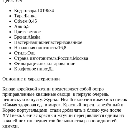
Цена:
349
Код товара:
1019634
Тара:
Банка
Объем:
0,45
Алк:
6,5
Цвет:
светлое
Бренд:
Alaska
Пастеризация:
непастеризованное
Начальная плотность:
16,8
Стиль:
Эль
Страна изготовитель:
Россия,Москва
Фильтрация:
нефильтрованное
Крафтовое пиво:
Да
Описание и характеристики
Блюдо корейской кухни представляет собой остро
приправленные квашеные овощи, в первую очередь,
пекинскую капусту. Журнал Health включил кимчхи в список
«Самая здоровая еда в мире». Красный перец, завезённый в
Корею португальцами, стали добавлять в блюдо уже после
XVI века. Сейчас красный жгучий перец является одним из
важнейших ингредиентов большинства разновидностей
кимчхи.