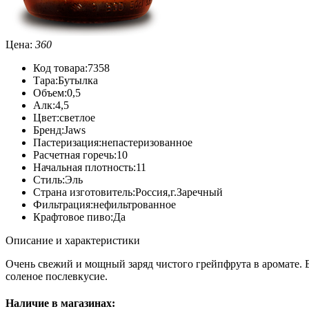
Цена:
360
Код товара:
7358
Тара:
Бутылка
Объем:
0,5
Алк:
4,5
Цвет:
светлое
Бренд:
Jaws
Пастеризация:
непастеризованное
Расчетная горечь:
10
Начальная плотность:
11
Стиль:
Эль
Страна изготовитель:
Россия,г.Заречный
Фильтрация:
нефильтрованное
Крафтовое пиво:
Да
Описание и характеристики
Очень свежий и мощный заряд чистого грейпфрута в аромате. 
соленое послевкусие.
Наличие в магазинах: