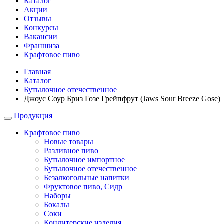
Каталог
Акции
Отзывы
Конкурсы
Вакансии
Франшиза
Крафтовое пиво
Главная
Каталог
Бутылочное отечественное
Джоус Соур Бриз Гозе Грейпфрут (Jaws Sour Breeze Gose)
Продукция
Крафтовое пиво
Новые товары
Разливное пиво
Бутылочное импортное
Бутылочное отечественное
Безалкогольные напитки
Фруктовое пиво, Сидр
Наборы
Бокалы
Соки
Кондитерские изделия