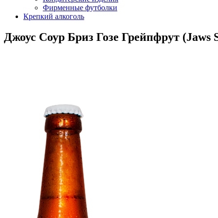
Фирменные футболки
Крепкий алкоголь
Джоус Соур Бриз Гозе Грейпфрут (Jaws S