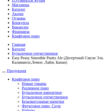
ПЭТ&BEER Кухня
Магазины
Каталог
Акции
Отзывы
Конкурсы
Вакансии
Франшиза
Крафтовое пиво
Главная
Каталог
Бутылочное отечественное
Easy Peasy Smoothie Pastry Ale (Десертный Смузи Эль
Каламанси,Лемон ,Лайм, Банан)
Продукция
Крафтовое пиво
Новые товары
Разливное пиво
Бутылочное импортное
Бутылочное отечественное
Безалкогольные напитки
Фруктовое пиво, Сидр
Наборы