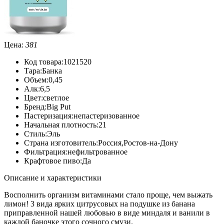
Цена:
381
Код товара:
1021520
Тара:
Банка
Объем:
0,45
Алк:
6,5
Цвет:
светлое
Бренд:
Big Put
Пастеризация:
непастеризованное
Начальная плотность:
21
Стиль:
Эль
Страна изготовитель:
Россия,Ростов-на-Дону
Фильтрация:
нефильтрованное
Крафтовое пиво:
Да
Описание и характеристики
Восполнить организм витаминами стало проще, чем выжать
лимон! 3 вида ярких цитрусовых на подушке из банана
приправленной нашей любовью в виде миндаля и ванили в
каждой баночке этого сочного смузи.