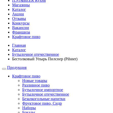
ПЭТ&BEER Кухня
Магазины
Каталог
Акции
Отзывы
Конкурсы
Вакансии
Франшиза
Крафтовое пиво
Главная
Каталог
Бутылочное отечественное
Бестолковый Упырь Пилснер (Pilsner)
Продукция
Крафтовое пиво
Новые товары
Разливное пиво
Бутылочное импортное
Бутылочное отечественное
Безалкогольные напитки
Фруктовое пиво, Сидр
Наборы
Бокалы