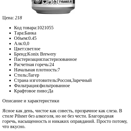
Цена:
218
Код товара:
1021055
Тара:
Банка
Объем:
0.45
Алк:
0,0
Цвет:
светлое
Бренд:
Konix Brewery
Пастеризация:
пастеризованное
Расчетная горечь:
24
Начальная плотность:
7
Стиль:
Лагер
Страна изготовитель:
Россия,Заречный
Фильтрация:
фильтрованное
Крафтовое пиво:
Да
Описание и характеристики
Ясное как день, чистое как совесть, прозрачное как слеза. В
стиле Pilsner без алкоголя, но не без чести. Благородная
горечь, насыщенность и никаких оправданий. Просто потому,
что вкусно.