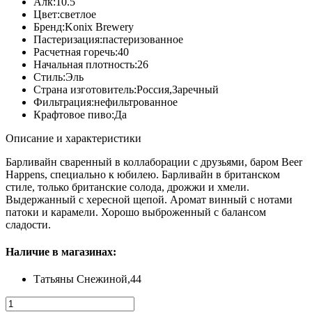
Алк:
10.5
Цвет:
светлое
Бренд:
Konix Brewery
Пастеризация:
пастеризованное
Расчетная горечь:
40
Начальная плотность:
26
Стиль:
Эль
Страна изготовитель:
Россия,Заречный
Фильтрация:
нефильтрованное
Крафтовое пиво:
Да
Описание и характеристики
Барливайн сваренный в коллаборации с друзьями, баром Beer
Happens, специально к юбилею. Барливайн в британском
стиле, только британские солода, дрожжи и хмели.
Выдержанный с хересной щепой. Аромат винный с нотами
патоки и карамели. Хорошо выброженный с балансом
сладости.
Наличие в магазинах:
Татьяны Снежиной,44