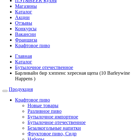
ПЭТ&BEER Кухня
Магазины
Каталог
Акции
Отзывы
Конкурсы
Вакансии
Франшиза
Крафтовое пиво
Главная
Каталог
Бутылочное отечественное
Барливайн бир хэппенс хересная щепа (10 Barleywine
Happens )
Продукция
Крафтовое пиво
Новые товары
Разливное пиво
Бутылочное импортное
Бутылочное отечественное
Безалкогольные напитки
Фруктовое пиво, Сидр
Наборы