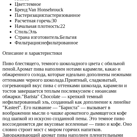
Цвет:
темное
Бренд:
Van Honsebrouck
Пастеризация:
пастеризованное
Расчетная горечь:
30
Начальная плотность:
22
Стиль:
Эль
Страна изготовитель:
Бельгия
Фильтрация:
нефильтрованное
Описание и характеристики
Пиво блестящего, темного шоколадного цвета с обильной
пеной.Аромат пива наполнен нотами карамели, какао и
обжаренного солода, которые идеально дополнены нежными
оттенками черного шоколада.Приятный, сладковатый,
согревающий вкус пива с оттенками шоколада, карамели и
тостов завершается теплым послевкусием с нюансами
обжарки."Barista" Chocolate — крепкий темный
нефильтрованный эль, созданный как дополнение к линейке
"Kasteel". Его название — "Бариста" — вызывает в
воображении мысли о чашке ароматного дымящегося кофе
под шапкой из искусно созданной пены. Это темное пиво
воссоединяется две вкусовые вселенные — пиво и кофе. Оно
словно строит мост с миром горячих напитков.
Завораживающий аромат пива наполнен пленительными