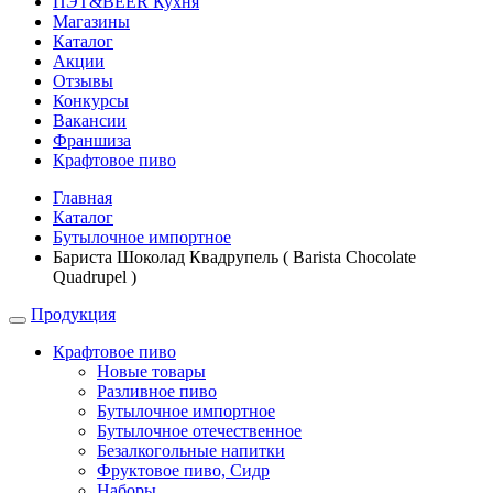
ПЭТ&BEER Кухня
Магазины
Каталог
Акции
Отзывы
Конкурсы
Вакансии
Франшиза
Крафтовое пиво
Главная
Каталог
Бутылочное импортное
Бариста Шоколад Квадрупель ( Barista Chocolate
Quadrupel )
Продукция
Крафтовое пиво
Новые товары
Разливное пиво
Бутылочное импортное
Бутылочное отечественное
Безалкогольные напитки
Фруктовое пиво, Сидр
Наборы