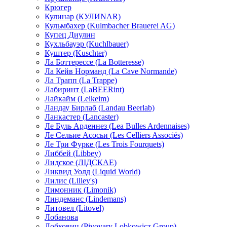
Крюгер
Кулинар (КУЛИNAR)
Кульмбахер (Kulmbacher Brauerei AG)
Купец Диулин
Кухльбауэр (Kuchlbauer)
Куштер (Kuschter)
Ла Боттерессе (La Botteresse)
Ла Кейв Норманд (La Cave Normande)
Ла Трапп (La Trappe)
Лабиринт (LaBEERint)
Лайкайм (Leikeim)
Ландау Бирлаб (Landau Beerlab)
Ланкастер (Lancaster)
Ле Буль Арденнез (Lea Bulles Ardennaises)
Ле Сельие Асосьи (Les Celliers Associés)
Ле Три Фурке (Les Trois Fourquets)
Либбей (Libbey)
Лидское (ЛIДСКАЕ)
Ликвид Уолд (Liquid World)
Лилис (Lilley's)
Лимонник (Limonik)
Линдеманс (Lindemans)
Литовел (Litovel)
Лобанова
Лобковиц (Pivovary Lobkowicz Group)