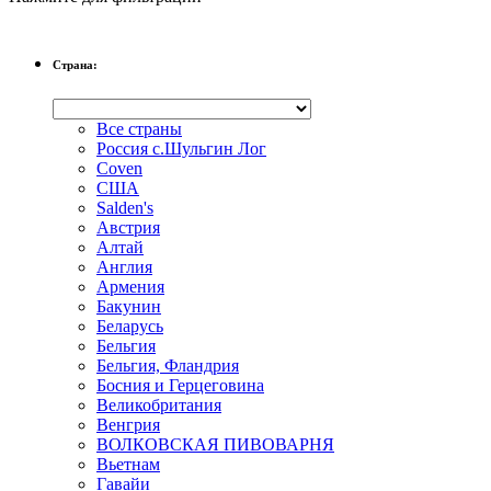
Страна:
Все страны
Россия с.Шульгин Лог
Coven
CША
Salden's
Австрия
Алтай
Англия
Армения
Бакунин
Беларусь
Бельгия
Бельгия, Фландрия
Босния и Герцеговина
Великобритания
Венгрия
ВОЛКОВСКАЯ ПИВОВАРНЯ
Вьетнам
Гавайи