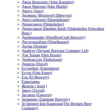
Джон Кепплерс (John Kepplers)
Джон Мартин (John Martin)
Джоус (Jaws)
Дилвинс (Brouwerij Dilewyns)
Дингслебенер (Dingslebener)
Динкелакер (Dinkelacker)
Динкелакер-Швабен Брой (Dinkelacker Schwaben
Brau )
Дирбиркрафт (DeerBeerCraft Brewery)
Дистельхойзер (Distelhauser)
Догма (Dogma)
Драйгет (Drygate Brewing Company Ltd)
Дэн Хоорн (Den Hoorn)
Дюбюиссон (Dubuisson)
Дювель (Duvel)
Еггенберг (Eggenberg)
Еггер (Fritz Egger)
Ель (El Brewery)
Ермолаевъ
Жозель ( Jozel )
Завод (Zavod)
Заговор (Zagovor)
Затмение (Zatmenie Вrewery)
Зе Бремен Бир Кампони(The Bremen Beer
Company)