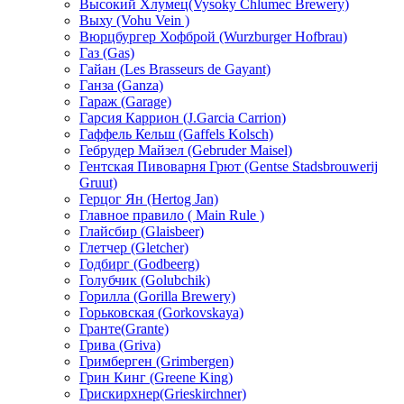
Высокий Хлумец(Vysoky Chlumec Brewery)
Выху (Vohu Vein )
Вюрцбургер Хофброй (Wurzburger Hofbrau)
Газ (Gas)
Гайан (Les Brasseurs de Gayant)
Ганза (Ganza)
Гараж (Garage)
Гарсия Каррион (J.Garcia Carrion)
Гаффель Кельш (Gaffels Kolsch)
Гебрудер Майзел (Gebruder Maisel)
Гентская Пивоварня Грют (Gentse Stadsbrouwerij
Gruut)
Герцог Ян (Hеrtog Jan)
Главное правило ( Main Rule )
Глайсбир (Glaisbeer)
Глетчер (Gletcher)
Годбирг (Godbeerg)
Голубчик (Golubchik)
Горилла (Gorilla Brewery)
Горьковская (Gorkovskaya)
Гранте(Grante)
Грива (Griva)
Гримберген (Grimbergen)
Грин Кинг (Greene King)
Грискирхнер(Grieskirchner)