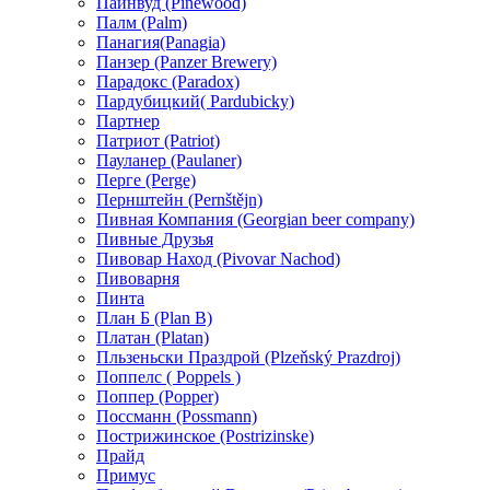
Пайнвуд (Pinewood)
Палм (Palm)
Панагия(Panagia)
Панзер (Panzer Brewery)
Парадокс (Paradox)
Пардубицкий( Pardubicky)
Партнер
Патриот (Patriot)
Пауланер (Paulaner)
Перге (Perge)
Пернштейн (Pernštějn)
Пивная Компания (Georgian beer company)
Пивные Друзья
Пивовар Наход (Pivovar Nachod)
Пивоварня
Пинта
План Б (Plan B)
Платан (Platan)
Пльзеньски Праздрой (Plzeňský Prazdroj)
Поппелс ( Poppels )
Поппер (Popper)
Поссманн (Possmann)
Пострижинское (Postrizinske)
Прайд
Примус