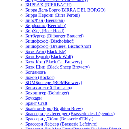
БИРБАХ (BIERBACH)
Бирра Дель Борго(BIRRA DEL BORGO)
Бирра Перони (Birra Peroni)
БирсФан (BeersFan)
Бирфолио (Beerfolio)
БирХед (Beer Head)
Битбургер (Bitburger Brauerei)
Бишофсхоф (Bischofshof)
Бишофсхоф (Brauerei Bischofshof)
Блэк Айл (Black Isle)
Блэк Вульф (Black Wolf)
Блэк Кэт (Black Cat Brewery)
Блэк Шип (Black Sheep Brewery)
Богдановъ
Бокор (Bockor)
БОМБревери (BOMBrewery)
Борихинский Пивзавод
Бохрингер (Bohringer)
Бочкари
Брайт Craft
Брайтон Брю (Brighton Brew)
Брассери де Легендес (Brasserie des Légendes)
Брассери д’Эбли (Brasserie d'Ebly )
Брассери Лефевр (Brasserie Lefebvre)