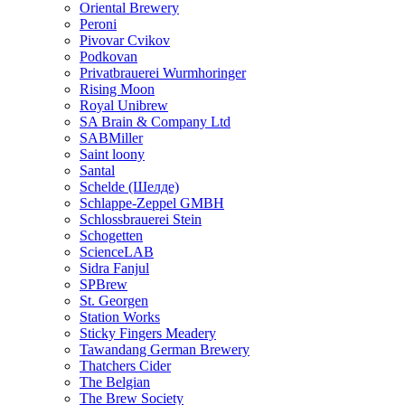
Oriental Brewery
Peroni
Pivovar Cvikov
Podkovan
Privatbrauerei Wurmhoringer
Rising Moon
Royal Unibrew
SA Brain & Company Ltd
SABMiller
Saint loony
Santal
Schelde (Шелде)
Schlappe-Zeppel GMBH
Schlossbrauerei Stein
Schogetten
ScienceLAB
Sidra Fanjul
SPBrew
St. Georgen
Station Works
Sticky Fingers Meadery
Tawandang German Brewery
Thatchers Cider
The Belgian
The Brew Society