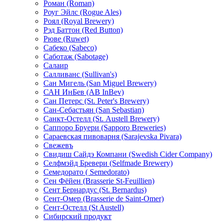
Роман (Roman)
Роуг Эйлс (Rogue Ales)
Роял (Royal Brewery)
Рэд Баттон (Red Button)
Рюве (Ruwet)
Сабеко (Sabeco)
Саботаж (Sabotage)
Салаир
Салливанс (Sullivan's)
Сан Мигель (San Miguel Brewery)
САН ИнБев (AB InBev)
Сан Петерс (St. Peter's Brewery)
Сан-Себастьян (San Sebastian)
Санкт-Остелл (St. Аustell Вrewery)
Саппоро Бруери (Sapporo Breweries)
Сараевская пивоварня (Sarajevska Pivara)
Свежевъ
Свидиш Сайдэ Компани (Swedish Cider Company)
Селфмэйд Бревери (Selfmade Brewery)
Семедорато ( Semedorato)
Сен Фёйен (Brasserie St-Feuillien)
Сент Бернардус (St. Bernardus)
Сент-Омер (Brasserie de Saint-Omer)
Сент-Остелл (St Austell)
Сибирский продукт