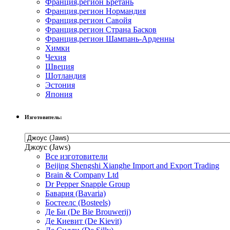
Франция,регион Бретань
Франция,регион Нормандия
Франция,регион Савойя
Франция,регион Страна Басков
Франция,регион Шампань-Арденны
Химки
Чехия
Швеция
Шотландия
Эстония
Япония
Изготовитель:
Джоус (Jaws)
Все изготовители
Beijing Shengshi Xianghe Import and Export Trading
Brain & Company Ltd
Dr Pepper Snapple Group
Бавария (Bavaria)
Бостеелс (Bosteels)
Де Би (De Bie Brouwerij)
Де Киевит (De Kievit)