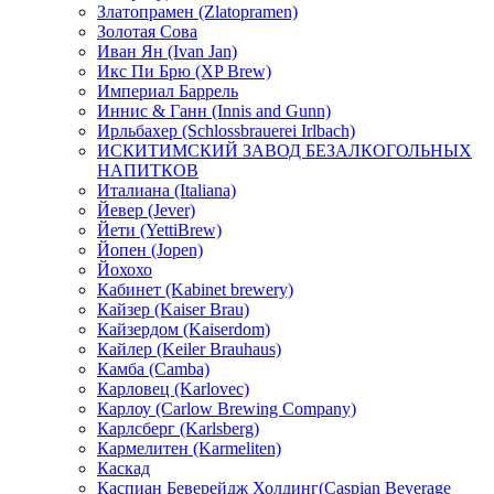
Златопрамен (Zlatopramen)
Золотая Сова
Иван Ян (Ivan Jan)
Икс Пи Брю (XP Brew)
Империал Баррель
Иннис & Ганн (Innis and Gunn)
Ирльбахер (Schlossbrauerei Irlbach)
ИСКИТИМСКИЙ ЗАВОД БЕЗАЛКОГОЛЬНЫХ
НАПИТКОВ
Италиана (Italiana)
Йевер (Jever)
Йети (YettiBrew)
Йопен (Jopen)
Йохохо
Кабинет (Kabinet brewery)
Кайзер (Kaiser Brau)
Кайзердом (Kaiserdom)
Кайлер (Keiler Brauhaus)
Камба (Camba)
Карловец (Karlovec)
Карлоу (Carlow Brewing Company)
Карлсберг (Karlsberg)
Кармелитен (Karmeliten)
Каскад
Каспиан Беверейдж Холдинг(Caspian Beverage