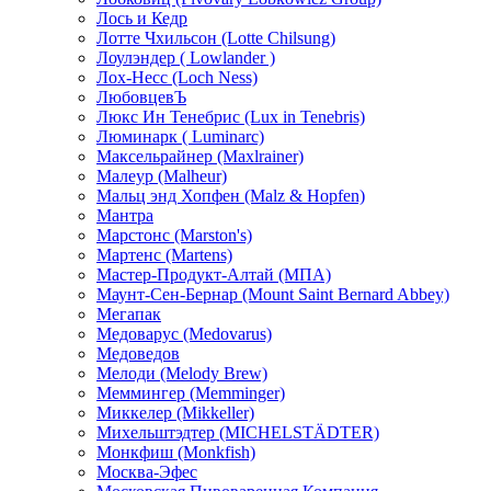
Лось и Кедр
Лотте Чхильсон (Lotte Chilsung)
Лоулэндер ( Lowlander )
Лох-Несс (Loch Ness)
ЛюбовцевЪ
Люкс Ин Тенебрис (Lux in Tenebris)
Люминарк ( Luminarc)
Максельрайнер (Maxlrainer)
Малеур (Malheur)
Мальц энд Хопфен (Malz & Hopfen)
Мантра
Марстонс (Marston's)
Мартенс (Martens)
Мастер-Продукт-Алтай (МПА)
Маунт-Сен-Бернар (Mount Saint Bernard Abbey)
Мегапак
Медоварус (Medovarus)
Медоведов
Мелоди (Melody Brew)
Меммингер (Memminger)
Миккелер (Mikkeller)
Михельштэдтер (MICHELSTÄDTER)
Монкфиш (Monkfish)
Москва-Эфес