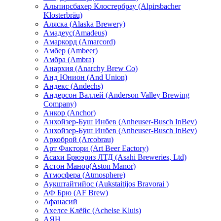
Альпирсбахер Клостербрау (Alpirsbacher
Klosterbräu)
Аляска (Alaska Brewery)
Амадеус(Amadeus)
Амаркорд (Amarcord)
Амбер (Ambeer)
Амбра (Ambra)
Анархия (Anarchy Brew Co)
Анд Юнион (And Union)
Андекс (Andechs)
Андерсон Валлей (Anderson Valley Brewing
Company)
Анкор (Anchor)
Анхойзер-Буш Инбев (Anheuser-Busch InBev)
Анхойзер-Буш Инбев (Anheuser-Busch InBev)
Аркоброй (Arcobrau)
Арт Фактори (Art Beer Eactory)
Асахи Брюэриз ЛТД (Asahi Breweries, Ltd)
Астон Манор(Aston Manor)
Атмосфера (Atmosphere)
Аукштайтийос (Aukstaitijos Bravorai )
АФ Брю (AF Brew)
Афанасий
Ахелсе Клёйс (Achelse Kluis)
АЯН