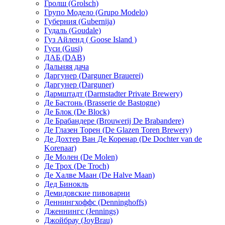
Гролш (Grolsch)
Групо Модело (Grupo Modelo)
Губерния (Gubernija)
Гудаль (Goudale)
Гуз Айленд ( Goose Island )
Гуси (Gusi)
ДАБ (DAB)
Дальняя дача
Даргунер (Darguner Brauerei)
Даргунер (Darguner)
Дармштадт (Darmstadter Private Brewery)
Де Бастонь (Brasserie de Bastogne)
Де Блок (De Block)
Де Брабандере (Brouwerij De Brabandere)
Де Глазен Торен (De Glazen Toren Brewery)
Де Дохтер Ван Де Коренар (De Dochter van de
Korenaar)
Де Молен (De Molen)
Де Трох (De Troch)
Де Халве Маан (De Halve Maan)
Дед Бинокль
Демидовские пивоварни
Деннингхоффc (Denninghoffs)
Дженнингс (Jennings)
Джойбрау (JoyBrau)