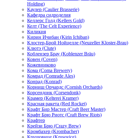
Holding)
Каулер (Caulier Brasserie)
Кафедра сидроделия
Келлерс Голд (Kellers Gold)
Келт (The Celt Experience)
Киликия
Кирин Ичибан (Kirin Ichiban)
Клостер-Брой Нойцелле (Neuzeller Kloster-Brau)
Клютэ (Clute)
Коблензер Брау (Koblenzer Bräu)
Ковен (Coven)
Кожевниково
Кома (Coma Brewery)
Комрад (Comrade Ales)
Конрад (Konrad)
Корниш Орчардс (Cornish Orchards)
Корсендонк (Corsendonk)
Крамер (Kelterei Kramer)
Красная ракета (Red Rocket)
Крафт Бир Мастер (Craft Beer Master)
Крафт Брю Риотс (Craft Brew Riots)
Крафтер
Крейзи Брю (Crazy Brew)
Кромбахер (Krombacher)
Крушовице (Krusovice)