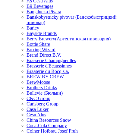
As Cesu Alus
B9 Beverages
Banjalucka Pivara
Banskobystricky pivovar (Банскобыстрицкий
пивовар)
Barley
Bayside Brands
Berry Brewery(Аргентинская пивоварня)
Bottle Share
Boxing Wizard
Brand Direct B.V.
Brasserie Champigneulles
Brasserie d'Ecaussinnes
Brasserie du Bocq s.a.
BREW BY CREW
BrewMoose
Brothers Drinks
Bullevie (Бюльви)
C&C Group
Carlsberg Group
Casa Luker
Cesu Alus
China Resources Snow
Coca-Cola Company
Colner Hofbrau Josef Fruh