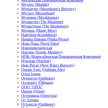
Московская Пивоваренная Компания
Муддис (Muddis)
Мурхаузес (Moorhouse's Brewery)
Мусхед (Moosehead)
Мухомор (Mookhomor)
Мушкетёр (The Musketeer
Мушкетеры (The Musketeers)
Мэджик (Magic Mess)
Найтберг(Knightberg)
Нишка Пивара (Niska Pivara)
Нова Пака (Nová Paka)
Новониколаевская
Нордик (Nordic Meadery)
НПК (Новосибирская Пивоваренная Компания)
Нуклеар (Nuclear)
Нью Ригас (New Riga's Brewery)
Оахам Алес (Oakham Ales)
Одна тонна
Оетингер (Oettinger)
Олленаут (Õllenaut)
ООО "ОПХ"
Орион (Orion)
Островица (Ostrovica)
От Артака
Оттингер (Oettinger)