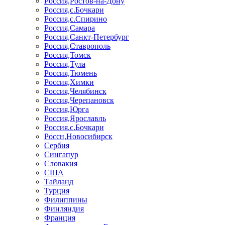
Россия,Ростов-на-Дону
Россия,с.Бочкари
Россия,с.Спирино
Россия,Самара
Россия,Санкт-Петербург
Россия,Ставрополь
Россия,Томск
Россия,Тула
Россия,Тюмень
Россия,Химки
Россия,Челябинск
Россия,Черепановск
Россия,Юрга
Россия,Ярославль
Россия.с.Бочкари
Россн,Новосибирск
Сербия
Сингапур
Словакия
США
Тайланд
Турция
Филиппины
Финляндия
Франция