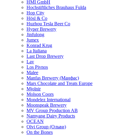
HMI GmbH
Hochstiftliches Brauhaus Fulda
Hop City
Hösl & Co
Huzhou Tesla Beer Co
Hyper Brewery
Jinfulong
Jumex
Konrad Krug
La Italiana
Last Drop Brewery
Lav
Los Pivnos
Malee
Manfas Brewery (Манфас)
Mars Chocolate and Treats Europe
Mjolnir
Molson Coors
Mondelez International
Moonspeak Brewery
MV Group Production AB
Namyang Dairy Products
OCEAN
Olvi Group (Ольви)
On the Bones