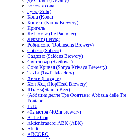
Де Силли (De Silly)
Золотая сова
Зубр (Zubr)
Кона (Kona)
Коникс (Konix Brewery)
Кригель
Ле Помье (Le Paulmier)
Лервиг (Lervig)
Робинсонс (Robinsons Brewery)
Сабеко (Sabeco)
Салденс (Saldens Brewery)
Светловар (Svetlovar)
Соня Кривая (Sonya Krivaya Brewery)
Та-Та (Ta-Ta Meadery)
Хейге (Huyghe)
Хоп Хед (HopHead Brewery)
Штамм(Stamm Beer)
(Аббация делле Тре Фонтане) Abbazia delle Tre
Fontane
1516
402 метра (402m brewery)
A. Le Coq
Aktienbrauerei ABK (АБК)
Ale it
ARCORO