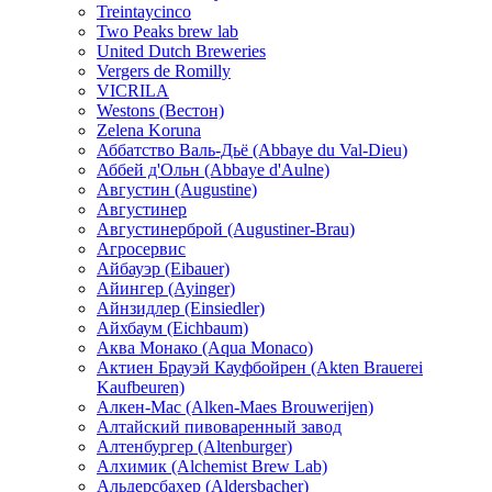
Treintaycinco
Two Peaks brew lab
United Dutch Breweries
Vergers de Romilly
VICRILA
Westons (Вестон)
Zelena Koruna
Аббатство Валь-Дьё (Abbaye du Val-Dieu)
Аббей д'Ольн (Abbaye d'Aulne)
Августин (Augustine)
Августинер
Августинерброй (Augustiner-Brau)
Агросервис
Айбауэр (Eibauer)
Айингер (Ayinger)
Айнзидлер (Einsiedler)
Айхбаум (Eichbaum)
Аква Монако (Aqua Monaco)
Актиен Брауэй Кауфбойрен (Akten Brauerei
Kaufbeuren)
Алкен-Мас (Alken-Maes Brouwerijen)
Алтайский пивоваренный завод
Алтенбургер (Altenburger)
Алхимик (Alchemist Brew Lab)
Альдерсбахер (Aldersbacher)