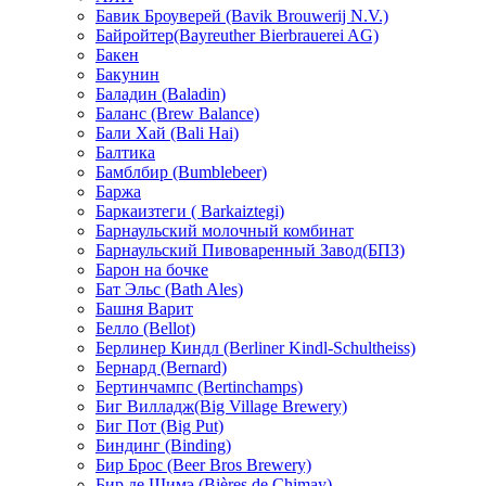
Бавик Броуверей (Bavik Brouwerij N.V.)
Байройтер(Bayreuther Bierbrauerei AG)
Бакен
Бакунин
Баладин (Baladin)
Баланс (Brew Balance)
Бали Хай (Bali Hai)
Балтика
Бамблбир (Bumblebeer)
Баржа
Баркаизтеги ( Barkaiztegi)
Барнаульский молочный комбинат
Барнаульский Пивоваренный Завод(БПЗ)
Барон на бочке
Бат Эльс (Bath Ales)
Башня Варит
Белло (Bellot)
Берлинер Киндл (Berliner Kindl-Schultheiss)
Бернард (Bernard)
Бертинчампс (Bertinchamps)
Биг Вилладж(Big Village Brewery)
Биг Пот (Big Put)
Биндинг (Binding)
Бир Брос (Beer Bros Brewery)
Бир де Шимэ (Bières de Chimay)