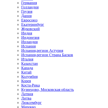
Германия
Голландия
Грузия
Дания
Евросоюз
Екатеринбург
Жуковский
Индия
Индонезия
Ирландия
Испания
Испания,регион Астурия
Испания,регион Страна Басков
Италия
Казахстан
Канада
Китай
Колумбия
Корея
Коста-Рика
Кузнецово, Московская область
Латвия
Литва
Люксембург
Марокко