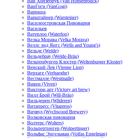
Ван Хонзебрук (Van Honsebrouck)
ВанГоги (VanGogi)
Варница
Варштайнер (Warsteiner)
Василеостровская Пивоварня
Васильев
Ватерлоо (Waterloo)
Велка Морава (Velka Morava)
Веллс энд Янгс (Wells and Young's)
Вельде (Welde)
Вельдебрау (Welde-Bräu)
Вельтенбургер Клостер (Weltenburger Kloster)
Венский Лев (Vienne Lion)
Верхаге (Verhaeghe)
Вестмалле (Westmalle)
Вивен (Viven)
Виктори арт (Victory art brew)
Вилл Брой (Will-Bräu)
Вильдерен (Wilderen)
Витапресс (Vitapress)
Вичвуд (Wychwood Brewery)
Волковская пивоварня
Волтерс (Wolters)
Вольпертингер (Wolpertinger)
Вольфас Энгельман (Volfas Engelman)