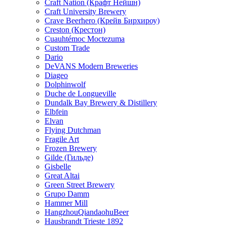
Craft Nation (Крафт Нейшн)
Craft University Brewery
Crave Beerhero (Крейв Бирхироу)
Creston (Крестон)
Cuauhtémoc Moctezuma
Custom Trade
Dario
DeVANS Modern Breweries
Diageo
Dolphinwolf
Duche de Longueville
Dundalk Bay Brewery & Distillery
Elbfein
Elvan
Flying Dutchman
Fragile Art
Frozen Brewery
Gilde (Гильде)
Gisbelle
Great Altai
Green Street Brewery
Grupo Damm
Hammer Mill
HangzhouQiandaohuBeer
Hausbrandt Trieste 1892