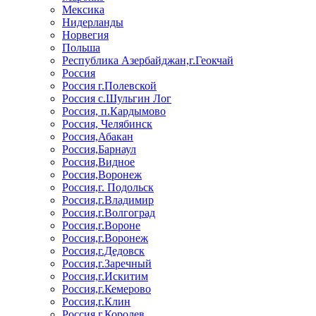
Мексика
Нидерланды
Норвегия
Польша
Республика Азербайджан,г.Геокчай
Россия
Россия г.Полевской
Россия с.Шульгин Лог
Россия, п.Кардымово
Россия, Челябинск
Россия,Абакан
Россия,Барнаул
Россия,Видное
Россия,Воронеж
Россия,г. Подольск
Россия,г.Владимир
Россия,г.Волгоград
Россия,г.Вороне
Россия,г.Воронеж
Россия,г.Дедовск
Россия,г.Заречный
Россия,г.Искитим
Россия,г.Кемерово
Россия,г.Клин
Россия,г.Королев