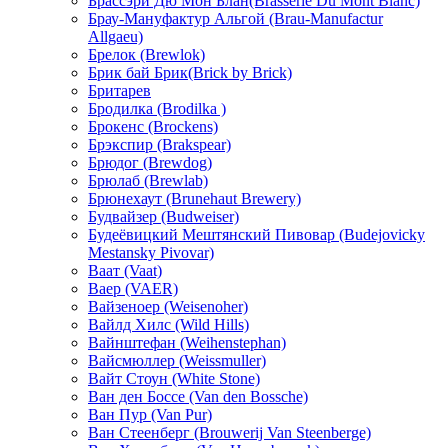
Брассэри Дю Мон Блан(Brasserie Du Mont Blanc)
Брау-Мануфактур Альгой (Brau-Manufactur
Allgaeu)
Брелок (Brewlok)
Брик бай Брик(Brick by Brick)
Бритарев
Бродилка (Brodilka )
Брокенс (Brockens)
Брэкспир (Brakspear)
Брюдог (Brewdog)
Брюлаб (Brewlab)
Брюнехаут (Brunehaut Brewery)
Будвайзер (Budweiser)
Будеёвицкий Мештянский Пивовар (Budejovicky
Mestansky Pivovar)
Ваат (Vaat)
Ваер (VAER)
Вайзеноер (Weisenoher)
Вайлд Хилс (Wild Hills)
Вайнштефан (Weihenstephan)
Вайсмюллер (Weissmuller)
Вайт Стоун (White Stone)
Ван ден Боссе (Van den Bossche)
Ван Пур (Van Pur)
Ван Стеенберг (Brouwerij Van Steenberge)