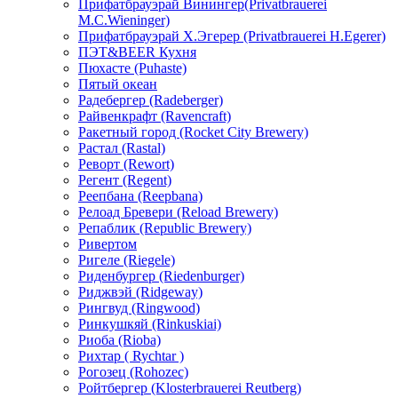
Прифатбрауэрай Винингер(Privatbrauerei
М.С.Wieninger)
Прифатбрауэрай Х.Эгерер (Privatbrauerei H.Egerer)
ПЭТ&BEER Кухня
Пюхасте (Puhaste)
Пятый океан
Радебергер (Radeberger)
Райвенкрафт (Ravencraft)
Ракетный город (Rocket City Brewery)
Растал (Rastal)
Реворт (Rewort)
Регент (Regent)
Реепбана (Reepbana)
Релоад Бревери (Reload Brewery)
Репаблик (Republic Brewery)
Ривертом
Ригеле (Riegele)
Риденбургер (Riedenburger)
Риджвэй (Ridgeway)
Рингвуд (Ringwood)
Ринкушкяй (Rinkuskiai)
Риоба (Rioba)
Рихтар ( Rychtar )
Рогозец (Rohozec)
Ройтбергер (Klosterbrauerei Reutberg)